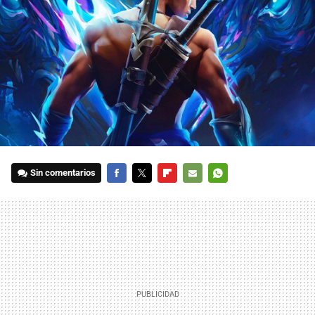
Sin comentarios
FACEBOOK
TWITTER
FLIPBOARD
E-
WHATSAPP
MAIL