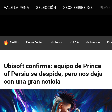
VALE LA PENA
SELECCIÓN
XBOX SERIES X/S
PLAYS
HOY SE HABLA DE
Netflix
Prime Video
Nintendo
GTA 6
Activision
Dra
Ubisoft confirma: equipo de Prince
of Persia se despide, pero nos deja
con una gran noticia