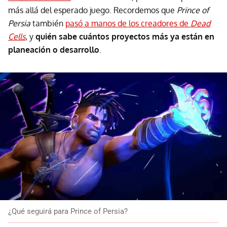
más allá del esperado juego. Recordemos que
Prince of
Persia
también
pasó a manos de los creadores de
Dead
Cells
, y
quién sabe cuántos proyectos más ya están en
planeación o desarrollo
.
¿Qué seguirá para Prince of Persia?