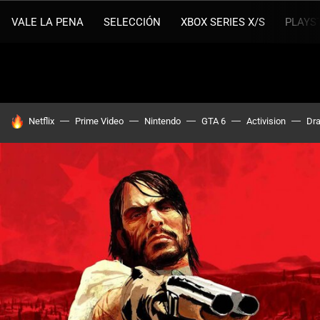
VALE LA PENA
SELECCIÓN
XBOX SERIES X/S
PLAYS
HOY SE HABLA DE
Netflix
Prime Video
Nintendo
GTA 6
Activision
Dra