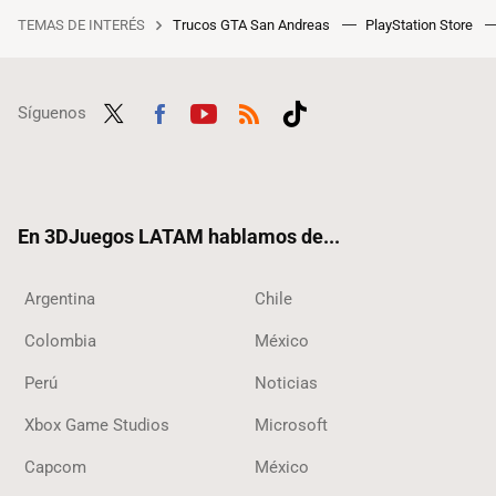
TEMAS DE INTERÉS
Trucos GTA San Andreas
PlayStation Store
Síguenos
Twit
Fac
Yout
RSS
Tikt
ter
ebo
ube
ok
ok
En 3DJuegos LATAM hablamos de...
Argentina
Chile
Colombia
México
Perú
Noticias
Xbox Game Studios
Microsoft
Capcom
México