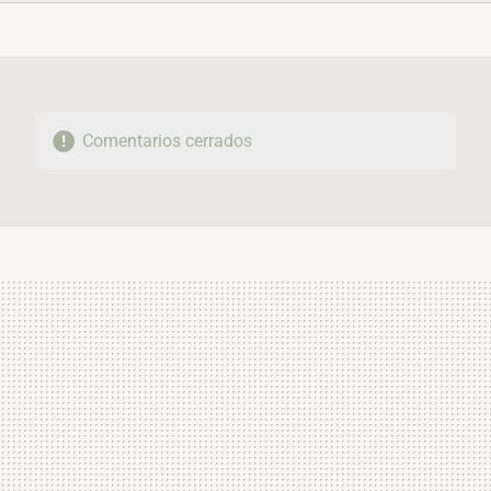
FACEBOOK
TWITTER
FLIPBOARD
E-
WHATSAPP
MAIL
Comentarios cerrados