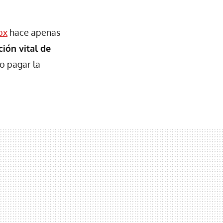
ox
hace apenas
ión vital de
no pagar la