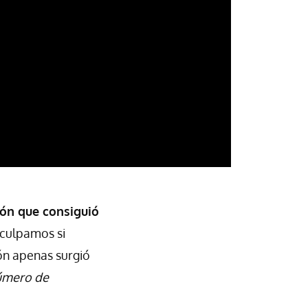
ión que consiguió
 culpamos si
ón apenas surgió
úmero de