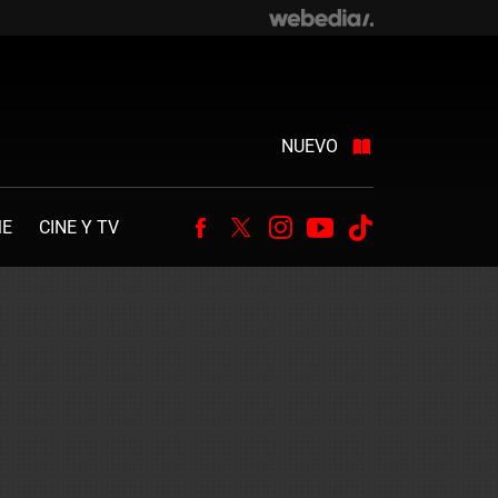
NUEVO
ME
CINE Y TV
Facebook
Twitter
Instagram
Youtube
Tiktok