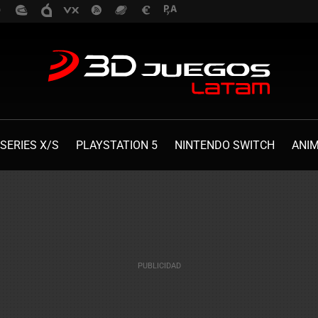
SERIES X/S
PLAYSTATION 5
NINTENDO SWITCH
ANI