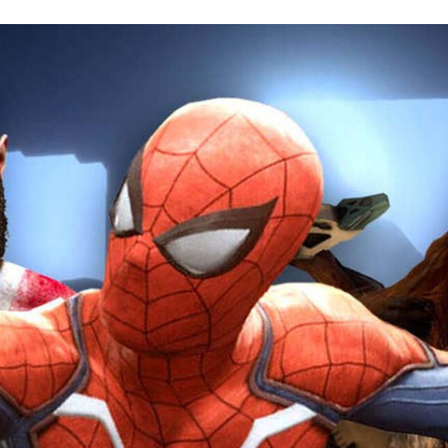
FACEBOOK
TWITTER
FLIPBOARD
E-
MAIL