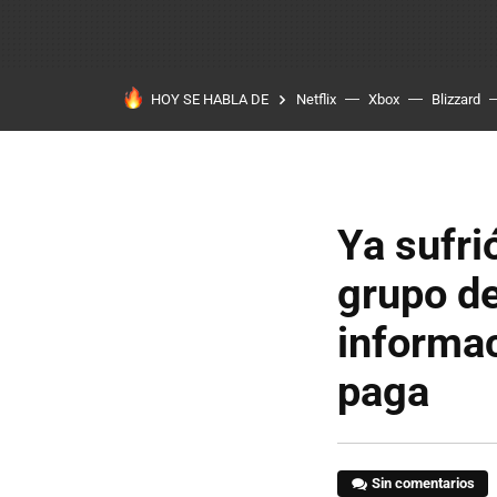
HOY SE HABLA DE
Netflix
Xbox
Blizzard
Ya sufri
grupo de
informac
paga
Sin comentarios