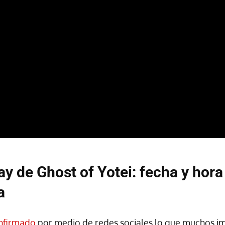
ay de Ghost of Yotei: fecha y hora
a
nfirmado
por medio de redes sociales lo que muchos 