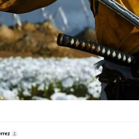
érrez