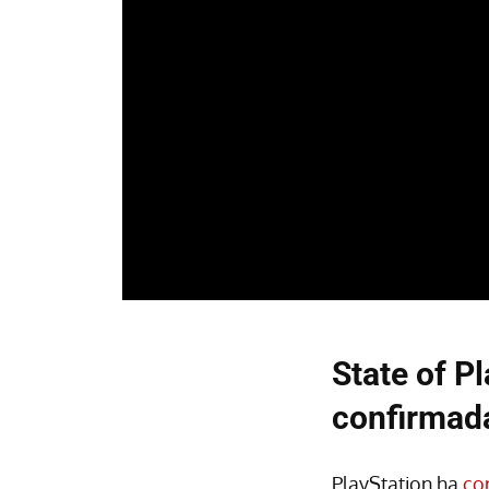
State of Pl
confirmad
PlayStation ha
co