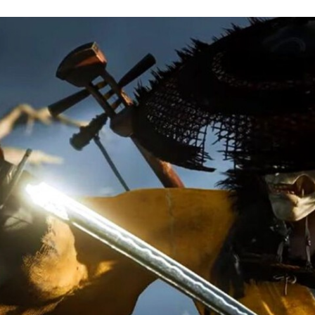
FACEBOOK
TWITTER
FLIPBOARD
E-
MAIL