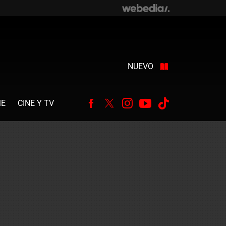
NUEVO
ME
CINE Y TV
Facebook
Twitter
Instagram
Youtube
Tiktok