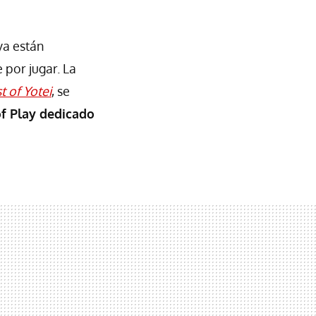
ya están
 por jugar. La
t of Yotei
, se
f Play dedicado