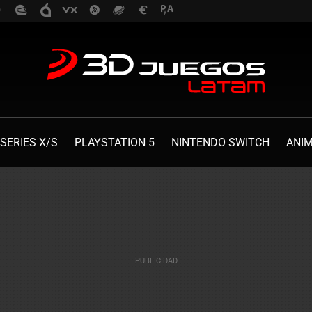
SERIES X/S
PLAYSTATION 5
NINTENDO SWITCH
ANI