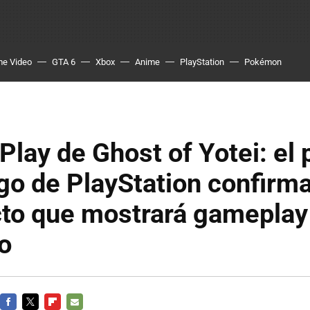
me Video
GTA 6
Xbox
Anime
PlayStation
Pokémon
 Play de Ghost of Yotei: el
go de PlayStation confirm
cto que mostrará gameplay
o