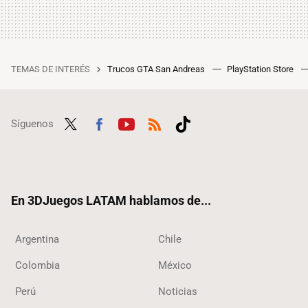
TEMAS DE INTERÉS
Trucos GTA San Andreas
PlayStation Store
Síguenos
Twit
Fac
Yout
RSS
Tikt
ter
ebo
ube
ok
ok
En 3DJuegos LATAM hablamos de...
Argentina
Chile
Colombia
México
Perú
Noticias