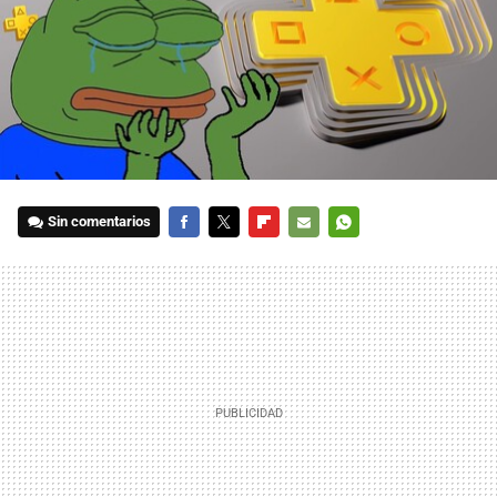
Sin comentarios
FACEBOOK
TWITTER
FLIPBOARD
E-
WHATSAPP
MAIL