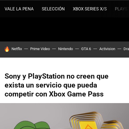
VALE LA PENA
SELECCIÓN
XBOX SERIES X/S
PLAYS
HOY SE HABLA DE
Netflix
Prime Video
Nintendo
GTA 6
Activision
Dra
Sony y PlayStation no creen que
exista un servicio que pueda
competir con Xbox Game Pass