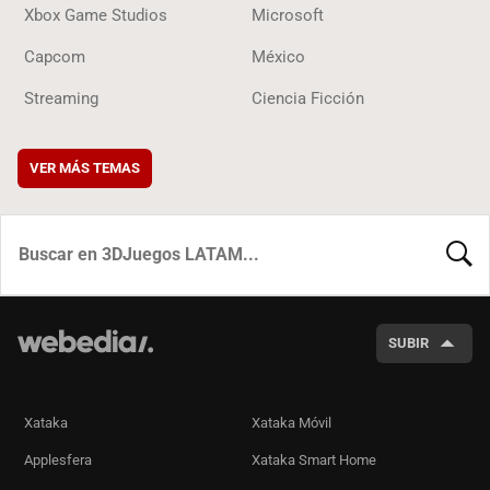
Xbox Game Studios
Microsoft
Capcom
México
Streaming
Ciencia Ficción
VER MÁS TEMAS
BUSCA
SUBIR
Xataka
Xataka Móvil
Applesfera
Xataka Smart Home