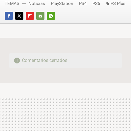
TEMAS
Noticias
PlayStation
PS4
PS5
PS Plus
FACEBOOK
TWITTER
FLIPBOARD
E-
WHATSAPP
MAIL
Comentarios cerrados