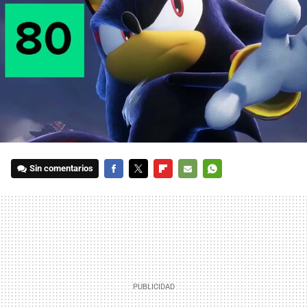
Sin comentarios
FACEBOOK
TWITTER
FLIPBOARD
E-
WHATSAPP
MAIL