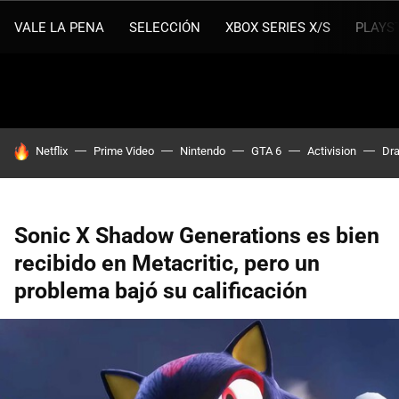
VALE LA PENA
SELECCIÓN
XBOX SERIES X/S
PLAYS
HOY SE HABLA DE
Netflix
Prime Video
Nintendo
GTA 6
Activision
Dra
Sonic X Shadow Generations es bien
recibido en Metacritic, pero un
problema bajó su calificación