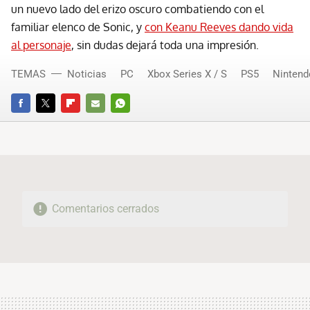
un nuevo lado del erizo oscuro combatiendo con el
familiar elenco de Sonic, y
con Keanu Reeves dando vida
al personaje
, sin dudas dejará toda una impresión.
TEMAS
Noticias
PC
Xbox Series X / S
PS5
Nintend
FACEBOOK
TWITTER
FLIPBOARD
E-
WHATSAPP
MAIL
Comentarios cerrados