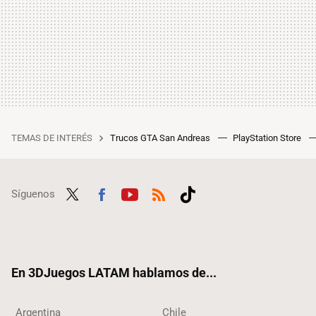
TEMAS DE INTERÉS
Trucos GTA San Andreas
PlayStation Store
Síguenos
Twit
Fac
Yout
RSS
Tikt
ter
ebo
ube
ok
ok
En 3DJuegos LATAM hablamos de...
Argentina
Chile