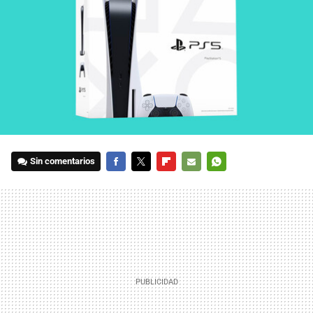
Sin comentarios
FACEBOOK
TWITTER
FLIPBOARD
E-
WHATSAPP
MAIL