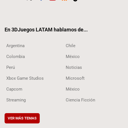
Twit
Fac
Yout
RSS
Tikt
ter
ebo
ube
ok
ok
En 3DJuegos LATAM hablamos de...
Argentina
Chile
Colombia
México
Perú
Noticias
Xbox Game Studios
Microsoft
Capcom
México
Streaming
Ciencia Ficción
VER MÁS TEMAS