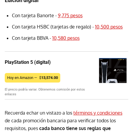
Edición digital
Con tarjeta Banorte -
9,775 pesos
Con tarjeta HSBC (tarjetas de regalo) -
10,500 pesos
Con tarjeta BBVA -
10,580 pesos
PlayStation 5 (digital)
Hoy en Amazon —
$
13,574.00
El precio podría variar. Obtenemos comisión por estos
enlaces
Recuerda echar un vistazo a los
términos y condiciones
de cada promoción bancaria para verificar todos los
requisitos, pues
cada banco tiene sus reglas que