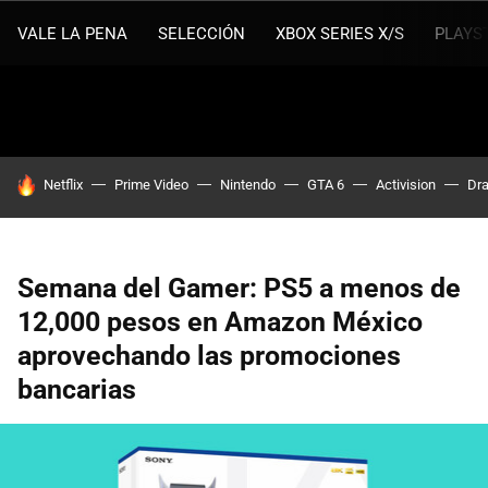
VALE LA PENA
SELECCIÓN
XBOX SERIES X/S
PLAYS
HOY SE HABLA DE
Netflix
Prime Video
Nintendo
GTA 6
Activision
Dra
Semana del Gamer: PS5 a menos de
12,000 pesos en Amazon México
aprovechando las promociones
bancarias