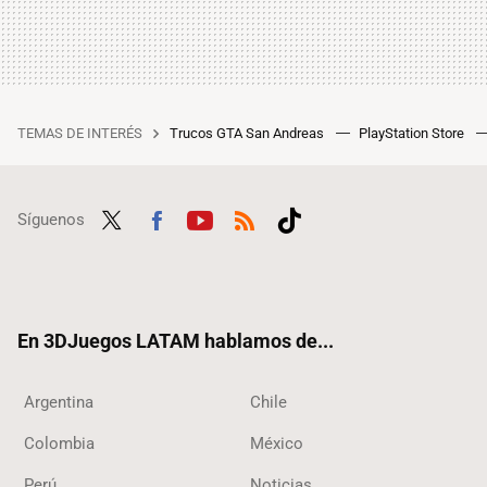
TEMAS DE INTERÉS
Trucos GTA San Andreas
PlayStation Store
Síguenos
Twit
Fac
Yout
RSS
Tikt
ter
ebo
ube
ok
ok
En 3DJuegos LATAM hablamos de...
Argentina
Chile
Colombia
México
Perú
Noticias