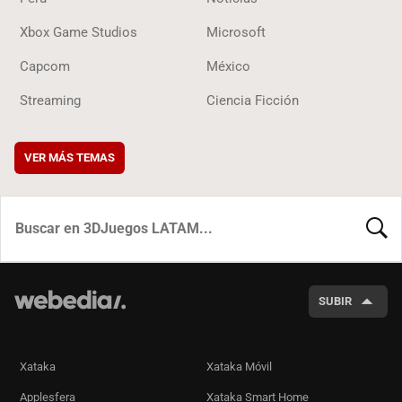
Xbox Game Studios
Microsoft
Capcom
México
Streaming
Ciencia Ficción
VER MÁS TEMAS
BUSCA
SUBIR
Xataka
Xataka Móvil
Applesfera
Xataka Smart Home