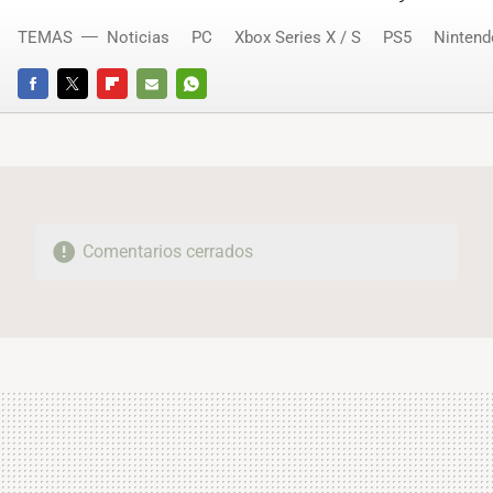
TEMAS
Noticias
PC
Xbox Series X / S
PS5
Nintend
FACEBOOK
TWITTER
FLIPBOARD
E-
WHATSAPP
MAIL
Comentarios cerrados