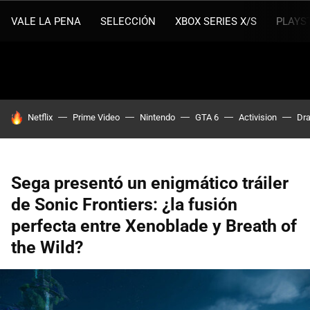
VALE LA PENA
SELECCIÓN
XBOX SERIES X/S
PLAYS
HOY SE HABLA DE
Netflix
Prime Video
Nintendo
GTA 6
Activision
Dra
Sega presentó un enigmático tráiler
de Sonic Frontiers: ¿la fusión
perfecta entre Xenoblade y Breath of
the Wild?