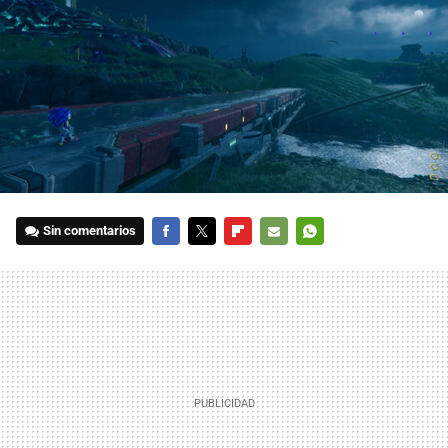
Sin comentarios
FACEBOOK
TWITTER
FLIPBOARD
E-
WHATSAPP
MAIL