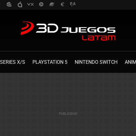
SERIES X/S
PLAYSTATION 5
NINTENDO SWITCH
ANI