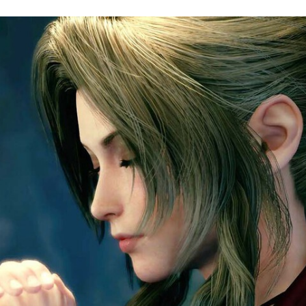
FACEBOOK
TWITTER
FLIPBOARD
E-
MAIL