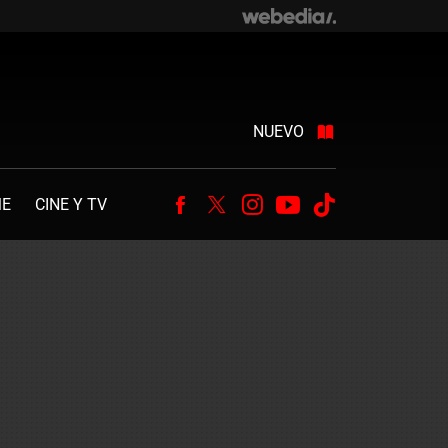
NUEVO
ME
CINE Y TV
Facebook
Twitter
Instagram
Youtube
Tiktok