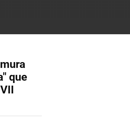
omura
a" que
VII