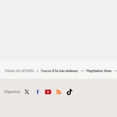
TEMAS DE INTERÉS
Trucos GTA San Andreas
PlayStation Store
Síguenos
Twit
Fac
Yout
RSS
Tikt
ter
ebo
ube
ok
ok