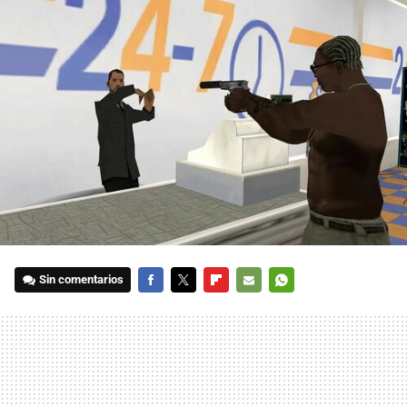
Sin comentarios
FACEBOOK
TWITTER
FLIPBOARD
E-
WHATSAPP
MAIL