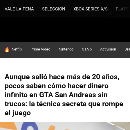
VALE LA PENA
SELECCIÓN
XBOX SERIES X/S
PLAYS
HOY SE HABLA DE
Netflix
Prime Video
Nintendo
GTA 6
Activision
Dra
Aunque salió hace más de 20 años,
pocos saben cómo hacer dinero
infinito en GTA San Andreas sin
trucos: la técnica secreta que rompe
el juego