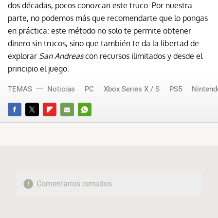
dos décadas, pocos conozcan este truco. Por nuestra
parte, no podemos más que recomendarte que lo pongas
en práctica: este método no solo te permite obtener
dinero sin trucos, sino que también te da la libertad de
explorar
San Andreas
con recursos ilimitados y desde el
principio el juego.
TEMAS
Noticias
PC
Xbox Series X / S
PS5
Nintend
FACEBOOK
TWITTER
FLIPBOARD
E-
WHATSAPP
MAIL
Comentarios cerrados