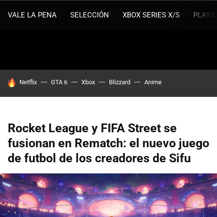
VALE LA PENA
SELECCIÓN
XBOX SERIES X/S
PLAYS
HOY SE HABLA DE
Netflix
GTA 6
Xbox
Blizzard
Anime
Rocket League y FIFA Street se
fusionan en Rematch: el nuevo juego
de futbol de los creadores de Sifu