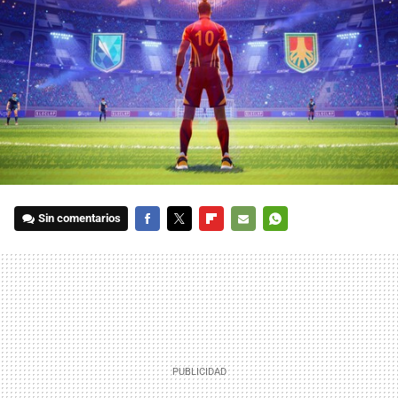
Sin comentarios
FACEBOOK
TWITTER
FLIPBOARD
E-
WHATSAPP
MAIL