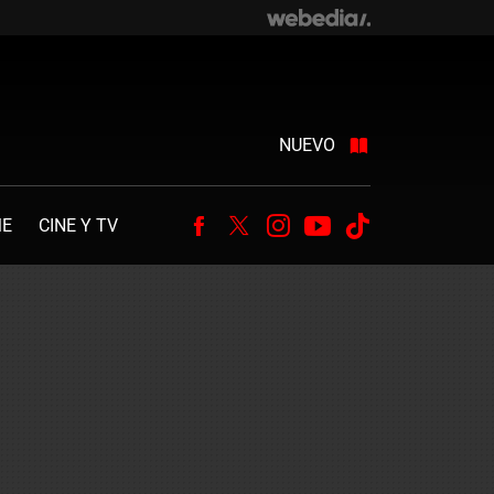
NUEVO
ME
CINE Y TV
Facebook
Twitter
Instagram
Youtube
Tiktok