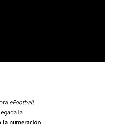
hora
eFootball
legada la
o la numeración