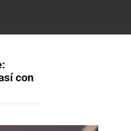
e:
así con