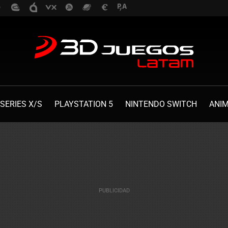
SERIES X/S
PLAYSTATION 5
NINTENDO SWITCH
ANI