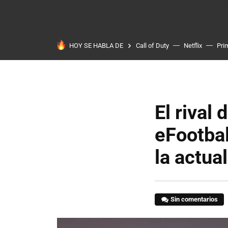
HOY SE HABLA DE
Call of Duty
Netflix
Pri
El rival
eFootbal
la actua
Sin comentarios