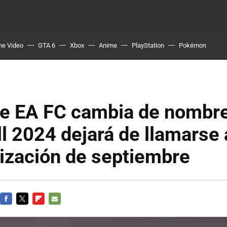
me Video
GTA 6
Xbox
Anime
PlayStation
Pokémon
 de EA FC cambia de nombr
l 2024 dejará de llamarse 
lización de septiembre
FACEBOOK
TWITTER
FLIPBOARD
E-
MAIL