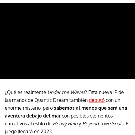
¿Qué es realmente
Under the Waves
? Esta nueva IP de
las manos de Quantic Dream también
debutó
con un
enorme misterio, pero
sabemos al menos que será una
aventura debajo del mar
con posibles elementos
narrativos al estilo de
Heavy Rain
y
Beyond: Two Souls
. El
juego llegará en 2023.