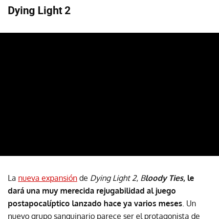
Dying Light 2
La
nueva expansión
de
Dying Light 2
,
B
loody Ties
, le
dará una muy merecida rejugabilidad al juego
postapocalíptico lanzado hace ya varios meses
. Un
nuevo grupo sanguinario parece ser el protagonista de