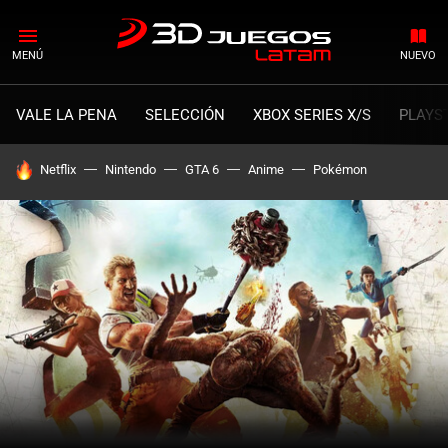
MENÚ
NUEVO
VALE LA PENA
SELECCIÓN
XBOX SERIES X/S
PLAYS
HOY SE HABLA DE
Netflix
Nintendo
GTA 6
Anime
Pokémon