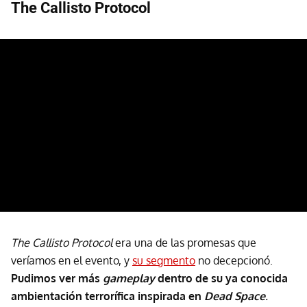
The Callisto Protocol
The Callisto Protocol
era una de las promesas que
veríamos en el evento, y
su segmento
no decepcionó.
Pudimos ver más
gameplay
dentro de su ya conocida
ambientación terrorífica inspirada en
Dead Space
.