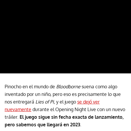
Pinocho en el mundo de
Bloodborne
suena como algo
inventado por un niño, pero eso es precisamente lo que
nos entregará
Lies of Pi
, y el juego
se dejó ver
nuevamente
durante el Opening Night Live con un nuevo
tráiler.
El juego sigue sin fecha exacta de lanzamiento,
pero sabemos que llegará en 2023
.