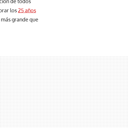
ación de todos
brar los
25 años
e más grande que