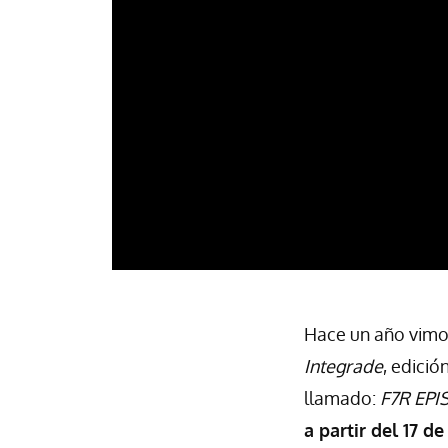
Hace un año vimos
Integrade
, edició
llamado:
F7R EPI
a partir del 17 d