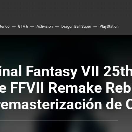
ntendo
GTA 6
Activision
Dragon Ball Super
PlayStation
nal Fantasy VII 25th
de FFVII Remake Rebi
remasterización de C