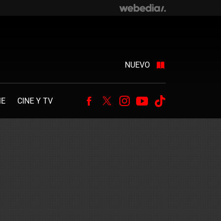
NUEVO
ME
CINE Y TV
Facebook
Twitter
Instagram
Youtube
Tiktok