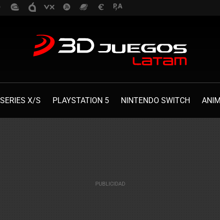
SERIES X/S
PLAYSTATION 5
NINTENDO SWITCH
ANI