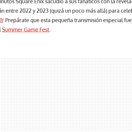
nutos Square Enix sacudió a sus fanáticos con la revel
án entre 2022 y 2023 (quizá un poco más allá) para cele
II
. Prepárate que esta pequeña transmisión especial fu
l
Summer Game Fest
.