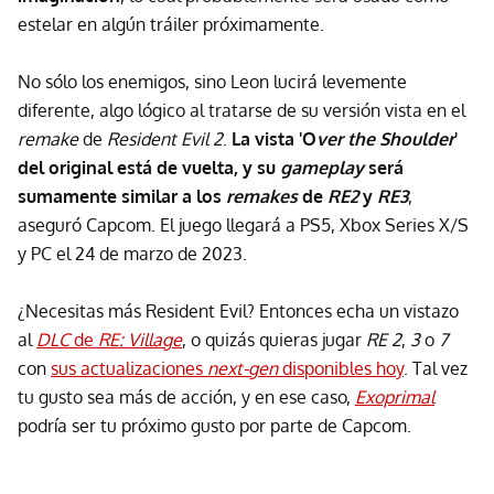
estelar en algún tráiler próximamente.
No sólo los enemigos, sino Leon lucirá levemente
diferente, algo lógico al tratarse de su versión vista en el
remake
de
Resident Evil 2
.
La vista 'O
ver the Shoulder
'
del original está de vuelta, y su
gameplay
será
sumamente similar a los
remakes
de
RE2
y
RE3
,
aseguró Capcom. El juego llegará a PS5, Xbox Series X/S
y PC el 24 de marzo de 2023.
¿Necesitas más Resident Evil? Entonces echa un vistazo
al
DLC
de
RE: Village
, o quizás quieras jugar
RE 2
,
3
o
7
con
sus actualizaciones
next-gen
disponibles hoy
. Tal vez
tu gusto sea más de acción, y en ese caso,
Exoprimal
podría ser tu próximo gusto por parte de Capcom.