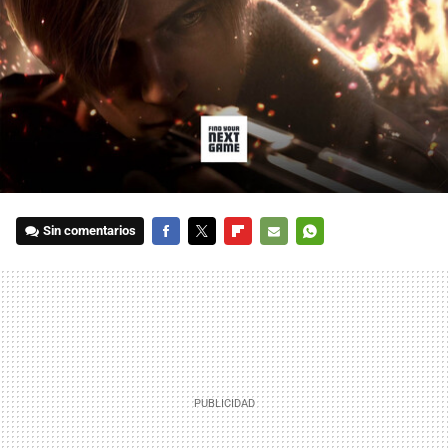
Sin comentarios
FACEBOOK
TWITTER
FLIPBOARD
E-
WHATSAPP
MAIL