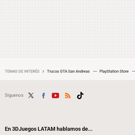
TEMAS DE INTERÉS
Trucos GTA San Andreas
PlayStation Store
Síguenos
Twit
Fac
Yout
RSS
Tikt
ter
ebo
ube
ok
ok
En 3DJuegos LATAM hablamos de...