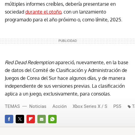
múltiples informes creíbles, debería presentarse en
sociedad
durante el otoño
, con un lanzamiento
programado para el año próximo o, como límite, 2025.
Red Dead Redemption
apareció, nuevamente, en la base
de datos del Comité de Clasificación y Administración de
Juegos de Corea del Sur hace algunos días, y de manera
independiente de sus versiones previas. La clasificación
aplica a un juego, exclusivamente, para consolas.
TEMAS
Noticias
Acción
Xbox Series X / S
PS5
T
FACEBOOK
TWITTER
FLIPBOARD
E-
WHATSAPP