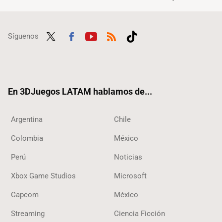
Síguenos
Twit
Fac
Yout
RSS
Tikt
ter
ebo
ube
ok
ok
En 3DJuegos LATAM hablamos de...
Argentina
Chile
Colombia
México
Perú
Noticias
Xbox Game Studios
Microsoft
Capcom
México
Streaming
Ciencia Ficción