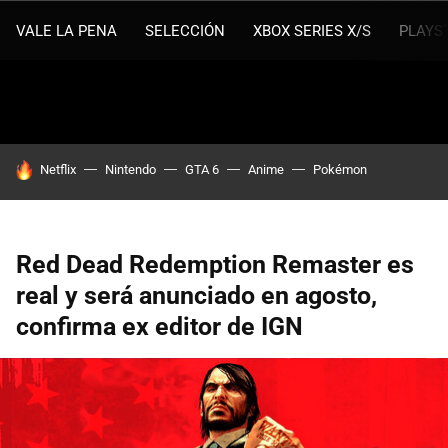
VALE LA PENA
SELECCIÓN
XBOX SERIES X/S
PLAYS
HOY SE HABLA DE
Netflix
Nintendo
GTA 6
Anime
Pokémon
Red Dead Redemption Remaster es
real y será anunciado en agosto,
confirma ex editor de IGN