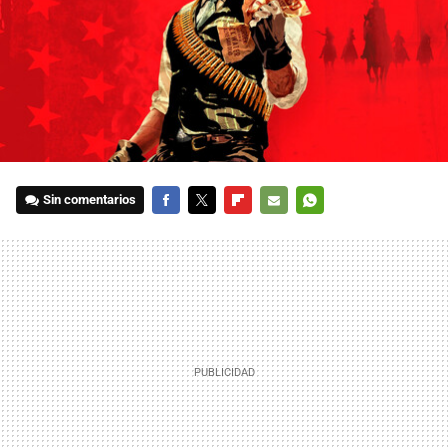
Sin comentarios
FACEBOOK
TWITTER
FLIPBOARD
E-
WHATSAPP
MAIL