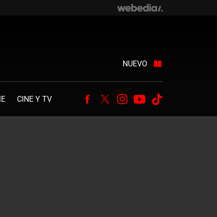
NUEVO
ME
CINE Y TV
Facebook
Twitter
Instagram
Youtube
Tiktok