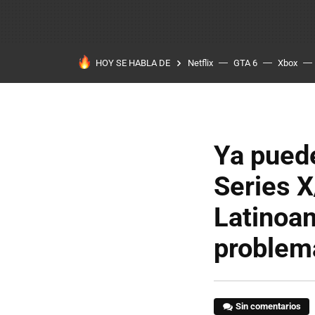
HOY SE HABLA DE
Netflix
GTA 6
Xbox
Ya pued
Series X
Latinoam
problem
Sin comentarios