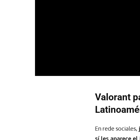
Valorant p
Latinoamé
En rede sociales,
j
sí les aparece el