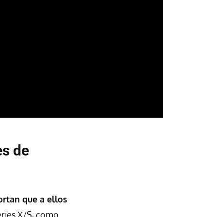
es de
rtan que a ellos
eries X/S, como