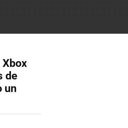
a Xbox
s de
o un