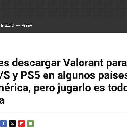
Blizzard
Anime
es descargar Valorant par
/S y PS5 en algunos paíse
érica, pero jugarlo es tod
a