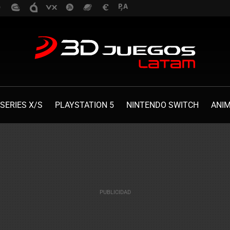
SERIES X/S
PLAYSTATION 5
NINTENDO SWITCH
ANI