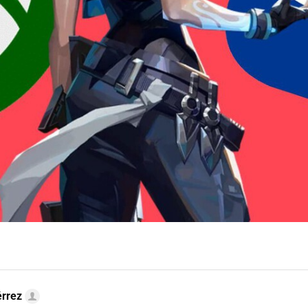
érrez