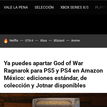
VALE LA PENA
SELECCIÓN
XBOX SERIES X/S
PLAYS
HOY SE HABLA DE
Netflix
GTA 6
Xbox
Blizzard
Anime
Ya puedes apartar God of War
Ragnarok para PS5 y PS4 en Amazon
México: ediciones estándar, de
colección y Jotnar disponibles