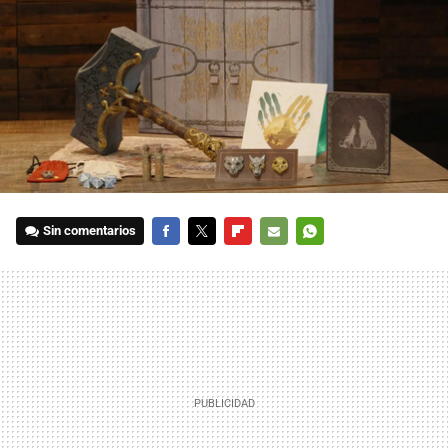
Sin comentarios
FACEBOOK
TWITTER
FLIPBOARD
E-
WHATSAPP
MAIL