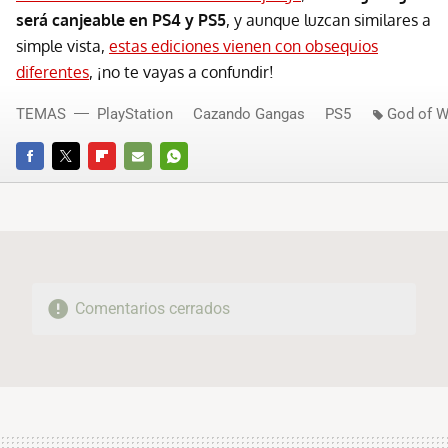
será canjeable en PS4 y PS5
, y aunque luzcan similares a
simple vista,
estas ediciones vienen con obsequios
diferentes
, ¡no te vayas a confundir!
TEMAS
PlayStation
Cazando Gangas
PS5
God of W
FACEBOOK
TWITTER
FLIPBOARD
E-
WHATSAPP
MAIL
Comentarios cerrados