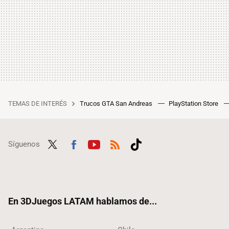
TEMAS DE INTERÉS
Trucos GTA San Andreas
PlayStation Store
Síguenos
Twit
Fac
Yout
RSS
Tikt
ter
ebo
ube
ok
ok
En 3DJuegos LATAM hablamos de...