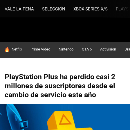
VALE LA PENA
SELECCIÓN
XBOX SERIES X/S
PLAYS
HOY SE HABLA DE
Netflix
Prime Video
Nintendo
GTA 6
Activision
Dra
PlayStation Plus ha perdido casi 2
millones de suscriptores desde el
cambio de servicio este año