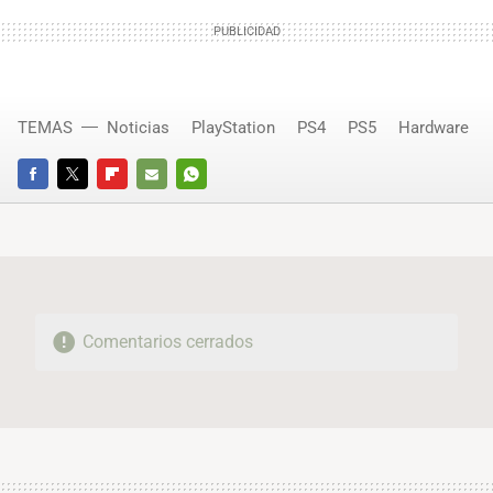
TEMAS
Noticias
PlayStation
PS4
PS5
Hardware
FACEBOOK
TWITTER
FLIPBOARD
E-
WHATSAPP
MAIL
Comentarios cerrados