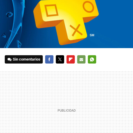
Sin comentarios
FACEBOOK
TWITTER
FLIPBOARD
E-
WHATSAPP
MAIL