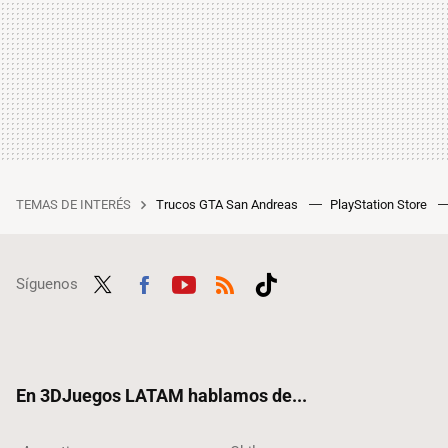
TEMAS DE INTERÉS
Trucos GTA San Andreas
PlayStation Store
Síguenos
Twit
Fac
Yout
RSS
Tikt
ter
ebo
ube
ok
ok
En 3DJuegos LATAM hablamos de...