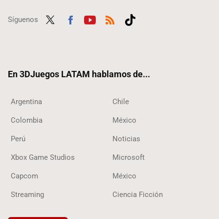
Síguenos
Twit
Fac
Yout
RSS
Tikt
ter
ebo
ube
ok
ok
En 3DJuegos LATAM hablamos de...
Argentina
Chile
Colombia
México
Perú
Noticias
Xbox Game Studios
Microsoft
Capcom
México
Streaming
Ciencia Ficción