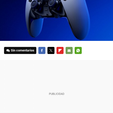
Sin comentarios
FACEBOOK
TWITTER
FLIPBOARD
E-
WHATSAPP
MAIL