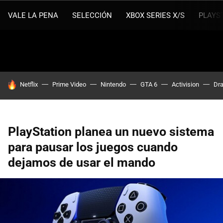
VALE LA PENA
SELECCIÓN
XBOX SERIES X/S
PLAYS
HOY SE HABLA DE
Netflix
Prime Video
Nintendo
GTA 6
Activision
Dra
PlayStation planea un nuevo sistema
para pausar los juegos cuando
dejamos de usar el mando