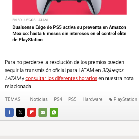
EN 3D JUEGOS LATAM
Dualsense Edge de PS5 activa su preventa en Amazon
México: hasta 6 meses sin intereses en el control elite
de PlayStation
Para no perderse la resolución de los premios pueden
seguir la transmisión oficial para LATAM en
3DJuegos
LATAM
y
consultar los diferentes horarios
en nuestra nota
relacionada.
TEMAS
Noticias
PS4
PS5
Hardware
PlayStation
FACEBOOK
TWITTER
FLIPBOARD
E-
WHATSAPP
MAIL