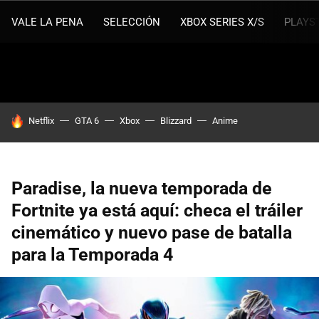
VALE LA PENA
SELECCIÓN
XBOX SERIES X/S
PLAYS
HOY SE HABLA DE
Netflix
GTA 6
Xbox
Blizzard
Anime
Paradise, la nueva temporada de
Fortnite ya está aquí: checa el tráiler
cinemático y nuevo pase de batalla
para la Temporada 4