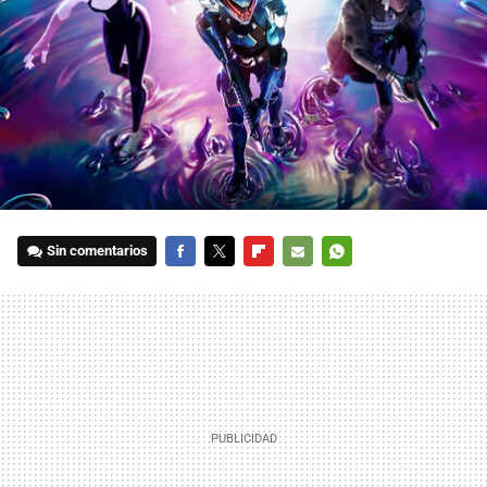
Sin comentarios
FACEBOOK
TWITTER
FLIPBOARD
E-
WHATSAPP
MAIL