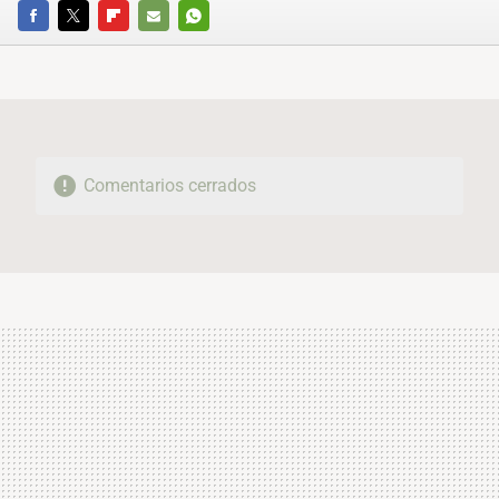
FACEBOOK
TWITTER
FLIPBOARD
E-
WHATSAPP
MAIL
Comentarios cerrados