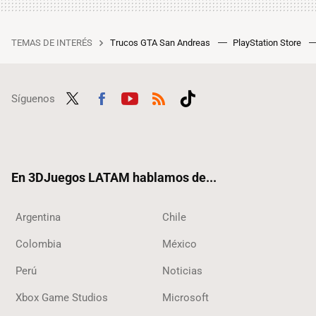
TEMAS DE INTERÉS
Trucos GTA San Andreas
PlayStation Store
Síguenos
Twit
Fac
Yout
RSS
Tikt
ter
ebo
ube
ok
ok
En 3DJuegos LATAM hablamos de...
Argentina
Chile
Colombia
México
Perú
Noticias
Xbox Game Studios
Microsoft