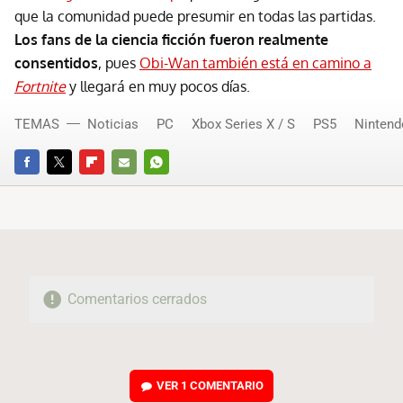
que la comunidad puede presumir en todas las partidas.
Los fans de la ciencia ficción fueron realmente
consentidos
, pues
Obi-Wan también está en camino a
Fortnite
y llegará en muy pocos días.
TEMAS
Noticias
PC
Xbox Series X / S
PS5
Nintend
FACEBOOK
TWITTER
FLIPBOARD
E-
WHATSAPP
MAIL
Comentarios cerrados
VER
1 COMENTARIO