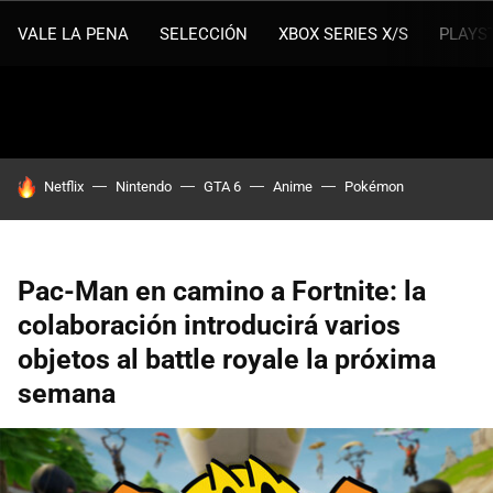
VALE LA PENA
SELECCIÓN
XBOX SERIES X/S
PLAYS
HOY SE HABLA DE
Netflix
Nintendo
GTA 6
Anime
Pokémon
Pac-Man en camino a Fortnite: la
colaboración introducirá varios
objetos al battle royale la próxima
semana