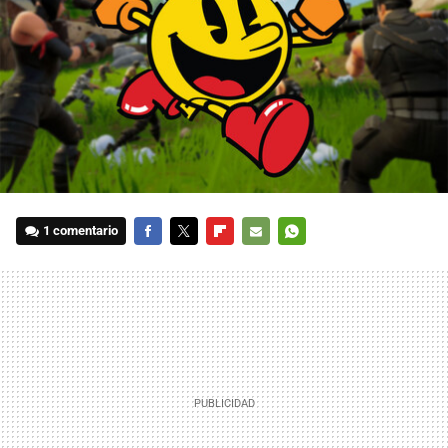
1 comentario
FACEBOOK
TWITTER
FLIPBOARD
E-
WHATSAPP
MAIL