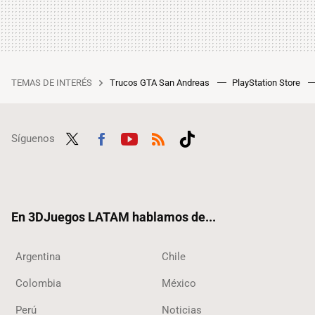
TEMAS DE INTERÉS
Trucos GTA San Andreas
PlayStation Store
Síguenos
Twit
Fac
Yout
RSS
Tikt
ter
ebo
ube
ok
ok
En 3DJuegos LATAM hablamos de...
Argentina
Chile
Colombia
México
Perú
Noticias