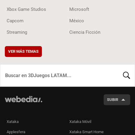
Xbox Game Studios
Microsoft
Capcom
México
Streaming
Ciencia Ficción
VER MÁS TEMAS
BUSCA
SUBIR
Xataka
Xataka Móvil
Applesfera
Xataka Smart Home