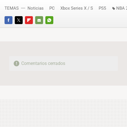
TEMAS
Noticias
PC
Xbox Series X / S
PS5
NBA 
FACEBOOK
TWITTER
FLIPBOARD
E-
WHATSAPP
MAIL
Comentarios cerrados