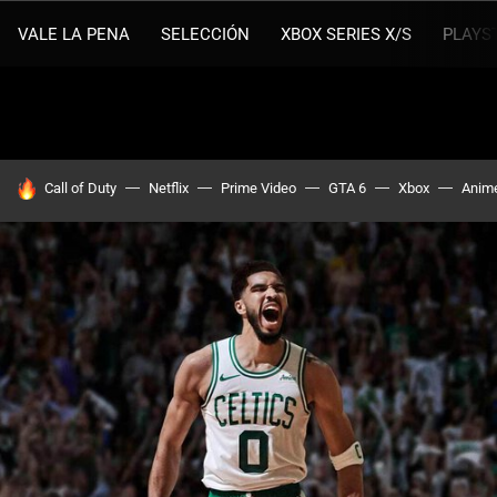
VALE LA PENA
SELECCIÓN
XBOX SERIES X/S
PLAYS
HOY SE HABLA DE
Call of Duty
Netflix
Prime Video
GTA 6
Xbox
Anim