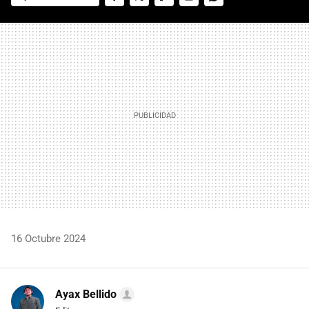
FACEBOOK
TWITTER
FLIPBOARD
E-
WHATSAPP
MAIL
16 Octubre 2024
Ayax Bellido