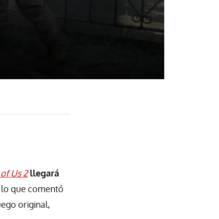
 of Us 2
llegará
n lo que comentó
ego original,