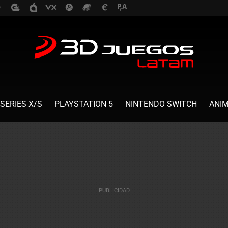
SERIES X/S
PLAYSTATION 5
NINTENDO SWITCH
ANI