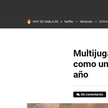
HOY SE HABLA DE
Netflix
Nintendo
GTA 6
Multijug
como un
año
Sin comentarios