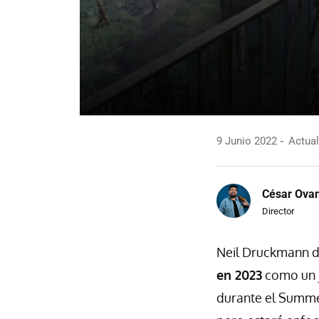
9 Junio 2022
Actual
César Ova
Director
Neil Druckmann d
en 2023
como un j
durante el Summer