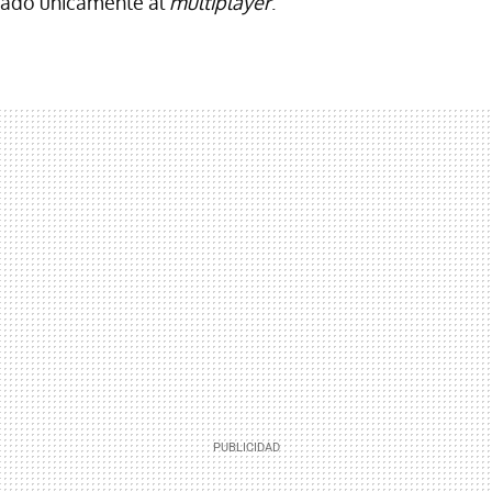
cado únicamente al
multiplayer
.