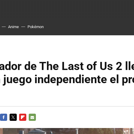
Anime
Pokémon
ador de The Last of Us 2 l
 juego independiente el p
FACEBOOK
TWITTER
FLIPBOARD
E-
MAIL