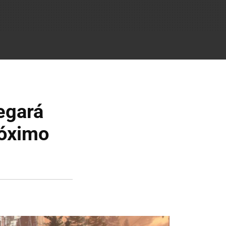
legará
róximo