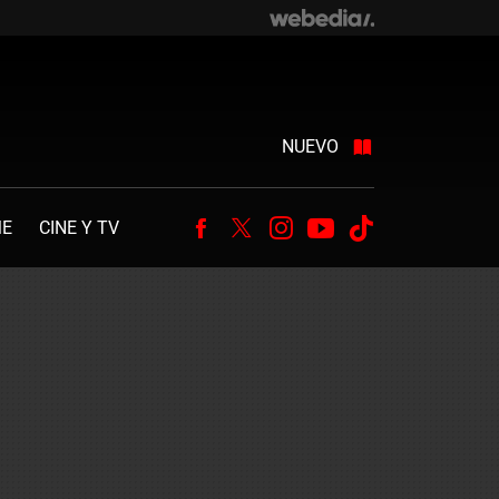
NUEVO
ME
CINE Y TV
Facebook
Twitter
Instagram
Youtube
Tiktok