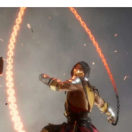
FACEBOOK
TWITTER
FLIPBOARD
E-
MAIL