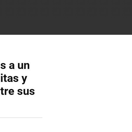
s a un
itas y
tre sus