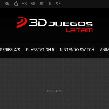
SERIES X/S
PLAYSTATION 5
NINTENDO SWITCH
ANI