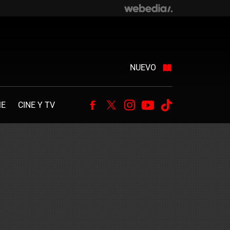
NUEVO
ME
CINE Y TV
Facebook
Twitter
Instagram
Youtube
Tiktok