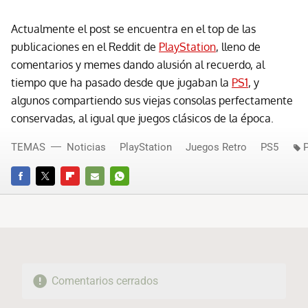
Actualmente el post se encuentra en el top de las
publicaciones en el Reddit de
PlayStation
, lleno de
comentarios y memes dando alusión al recuerdo, al
tiempo que ha pasado desde que jugaban la
PS1
, y
algunos compartiendo sus viejas consolas perfectamente
conservadas, al igual que juegos clásicos de la época.
TEMAS
Noticias
PlayStation
Juegos Retro
PS5
P
FACEBOOK
TWITTER
FLIPBOARD
E-
WHATSAPP
MAIL
Comentarios cerrados