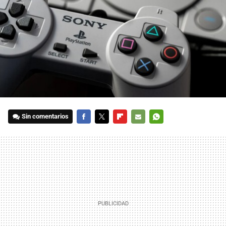
Sin comentarios
FACEBOOK
TWITTER
FLIPBOARD
E-
WHATSAPP
MAIL