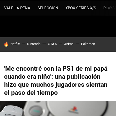
VALE LA PENA
SELECCIÓN
XBOX SERIES X/S
PLAYS
HOY SE HABLA DE
Netflix
Nintendo
GTA 6
Anime
Pokémon
'Me encontré con la PS1 de mi papá
cuando era niño': una publicación
hizo que muchos jugadores sientan
el paso del tiempo