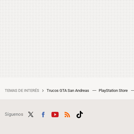
TEMAS DE INTERÉS
Trucos GTA San Andreas
PlayStation Store
Síguenos
Twit
Fac
Yout
RSS
Tikt
ter
ebo
ube
ok