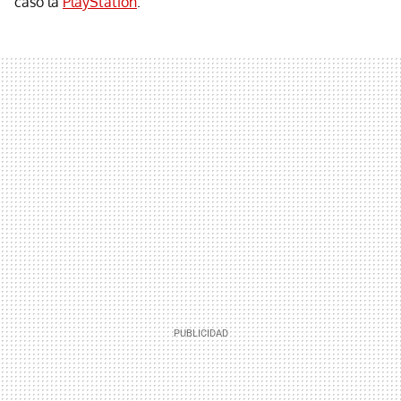
caso la
PlayStation
.