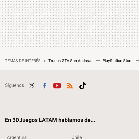
TEMAS DE INTERÉS
Trucos GTA San Andreas
PlayStation Store
Síguenos
Twit
Fac
Yout
RSS
Tikt
ter
ebo
ube
ok
ok
En 3DJuegos LATAM hablamos de...
Argentina
Chile