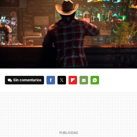
Sin comentarios
FACEBOOK
TWITTER
FLIPBOARD
E-
WHATSAPP
MAIL