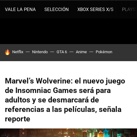
VALE LA PENA
SELECCIÓN
XBOX SERIES X/S
PLAYS
HOY SE HABLA DE
Netflix
Nintendo
GTA 6
Anime
Pokémon
Marvel’s Wolverine: el nuevo juego
de Insomniac Games será para
adultos y se desmarcará de
referencias a las películas, señala
reporte