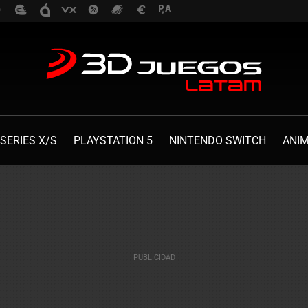
SERIES X/S
PLAYSTATION 5
NINTENDO SWITCH
ANI