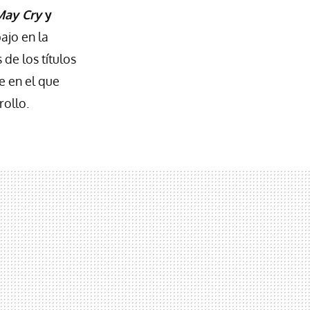
May Cry
y
ajo en la
de los títulos
e en el que
ollo.