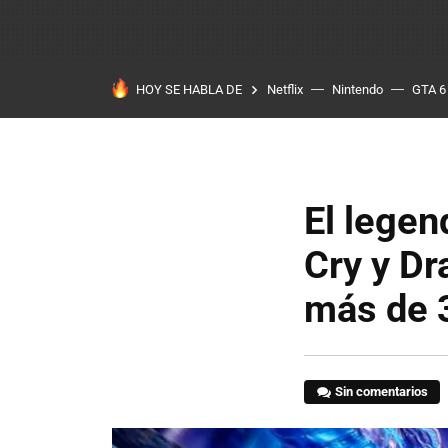
HOY SE HABLA DE
Netflix
Nintendo
GTA 6
El legen
Cry y D
más de 
Sin comentarios