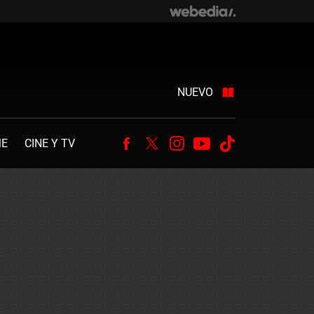
NUEVO
ME
CINE Y TV
Facebook
Twitter
Instagram
Youtube
Tiktok