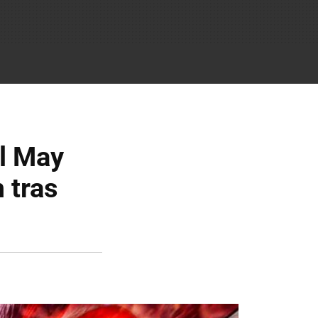
il May
 tras