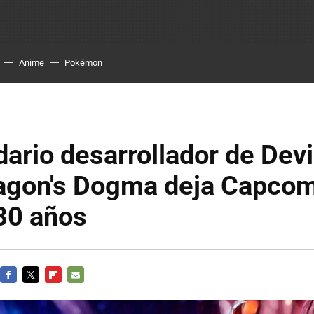
Anime
Pokémon
dario desarrollador de Dev
ragon's Dogma deja Capcom
30 años
FACEBOOK
TWITTER
FLIPBOARD
E-
MAIL