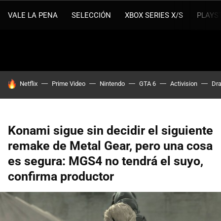
VALE LA PENA
SELECCIÓN
XBOX SERIES X/S
PLAYS
HOY SE HABLA DE
Netflix
Prime Video
Nintendo
GTA 6
Activision
Dra
Konami sigue sin decidir el siguiente
remake de Metal Gear, pero una cosa
es segura: MGS4 no tendrá el suyo,
confirma productor