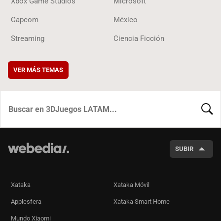
Xbox Game Studios
Microsoft
Capcom
México
Streaming
Ciencia Ficción
VER MÁS TEMAS
BUSCA
SUBIR
Xataka
Xataka Móvil
Applesfera
Xataka Smart Home
Mundo Xiaomi