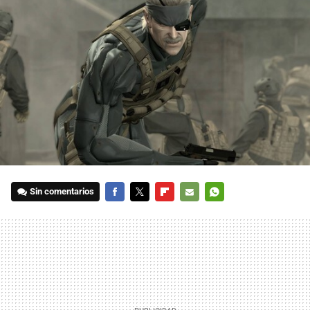
Sin comentarios
FACEBOOK
TWITTER
FLIPBOARD
E-
WHATSAPP
MAIL