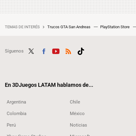
TEMAS DE INTERÉS
Trucos GTA San Andreas
PlayStation Store
Síguenos
Twit
Fac
Yout
RSS
Tikt
ter
ebo
ube
ok
ok
En 3DJuegos LATAM hablamos de...
Argentina
Chile
Colombia
México
Perú
Noticias