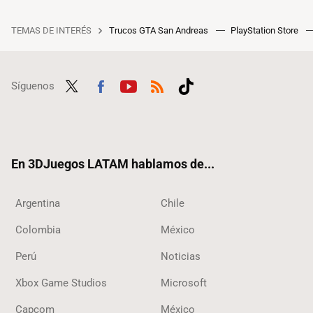
TEMAS DE INTERÉS
Trucos GTA San Andreas
PlayStation Store
Síguenos
Twit
Fac
Yout
RSS
Tikt
ter
ebo
ube
ok
ok
En 3DJuegos LATAM hablamos de...
Argentina
Chile
Colombia
México
Perú
Noticias
Xbox Game Studios
Microsoft
Capcom
México