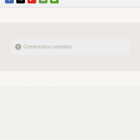
FACEBOOK
TWITTER
FLIPBOARD
E-
WHATSAPP
MAIL
Comentarios cerrados