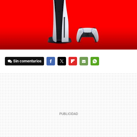
Sin comentarios
FACEBOOK
TWITTER
FLIPBOARD
E-
WHATSAPP
MAIL