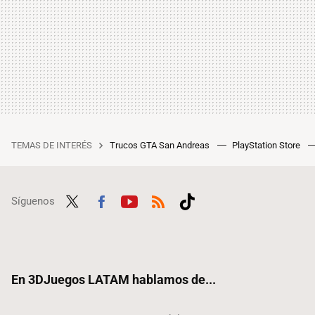
TEMAS DE INTERÉS
Trucos GTA San Andreas
PlayStation Store
Síguenos
Twit
Fac
Yout
RSS
Tikt
ter
ebo
ube
ok
ok
En 3DJuegos LATAM hablamos de...