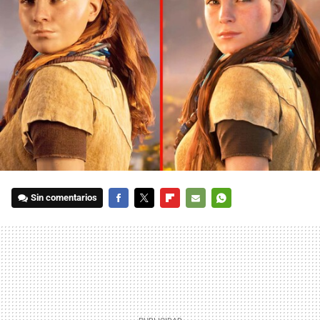
Sin comentarios
FACEBOOK
TWITTER
FLIPBOARD
E-
WHATSAPP
MAIL