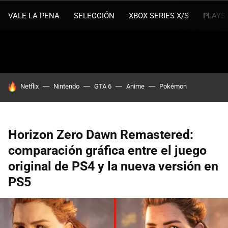
VALE LA PENA
SELECCIÓN
XBOX SERIES X/S
PLAYS
HOY SE HABLA DE
Netflix
Nintendo
GTA 6
Anime
Pokémon
Horizon Zero Dawn Remastered:
comparación gráfica entre el juego
original de PS4 y la nueva versión en
PS5