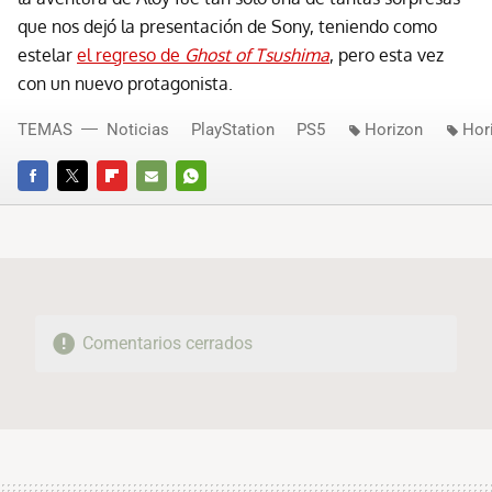
que nos dejó la presentación de Sony, teniendo como
estelar
el regreso de
Ghost of Tsushima
, pero esta vez
con un nuevo protagonista.
TEMAS
Noticias
PlayStation
PS5
Horizon
Hor
FACEBOOK
TWITTER
FLIPBOARD
E-
WHATSAPP
MAIL
Comentarios cerrados