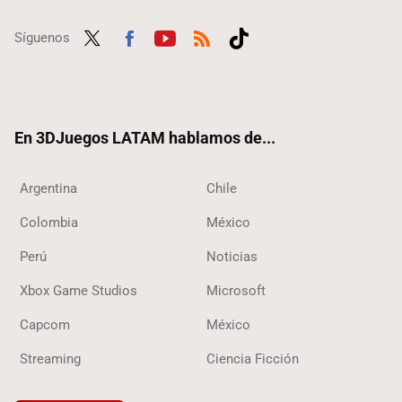
Síguenos
Twit
Fac
Yout
RSS
Tikt
ter
ebo
ube
ok
ok
En 3DJuegos LATAM hablamos de...
Argentina
Chile
Colombia
México
Perú
Noticias
Xbox Game Studios
Microsoft
Capcom
México
Streaming
Ciencia Ficción