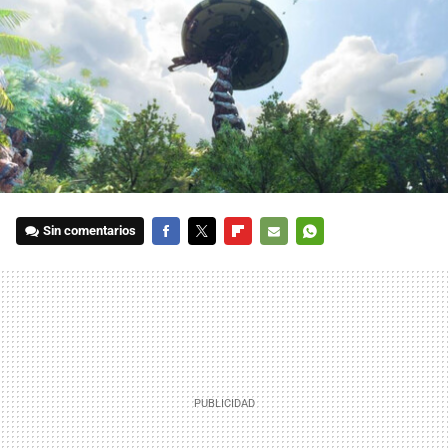
Sin comentarios
FACEBOOK
TWITTER
FLIPBOARD
E-
WHATSAPP
MAIL