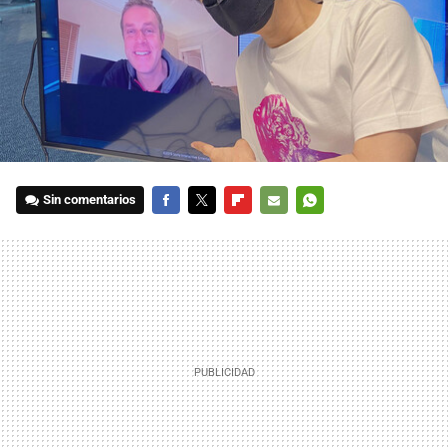
Sin comentarios
FACEBOOK
TWITTER
FLIPBOARD
E-
WHATSAPP
MAIL