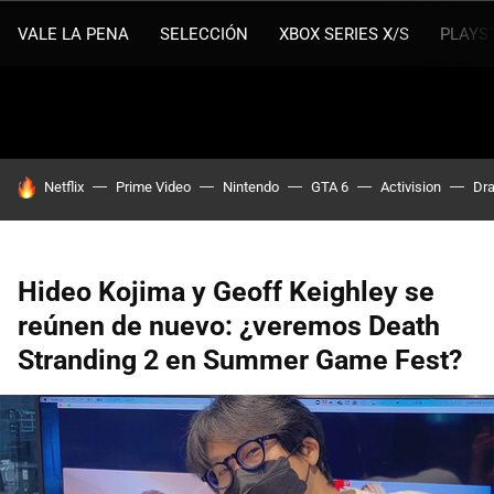
VALE LA PENA
SELECCIÓN
XBOX SERIES X/S
PLAYS
HOY SE HABLA DE
Netflix
Prime Video
Nintendo
GTA 6
Activision
Dra
Hideo Kojima y Geoff Keighley se
reúnen de nuevo: ¿veremos Death
Stranding 2 en Summer Game Fest?