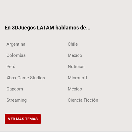
Twit
Fac
Yout
RSS
Tikt
ter
ebo
ube
ok
ok
En 3DJuegos LATAM hablamos de...
Argentina
Chile
Colombia
México
Perú
Noticias
Xbox Game Studios
Microsoft
Capcom
México
Streaming
Ciencia Ficción
VER MÁS TEMAS