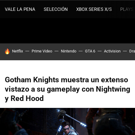
VALE LA PENA
SELECCIÓN
XBOX SERIES X/S
PLAYS
HOY SE HABLA DE
Netflix
Prime Video
Nintendo
GTA 6
Activision
Dra
Gotham Knights muestra un extenso
vistazo a su gameplay con Nightwing
y Red Hood