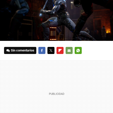
Sin comentarios
FACEBOOK
TWITTER
FLIPBOARD
E-
WHATSAPP
MAIL