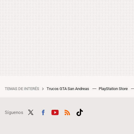
TEMAS DE INTERÉS
Trucos GTA San Andreas
PlayStation Store
Síguenos
Twit
Fac
Yout
RSS
Tikt
ter
ebo
ube
ok