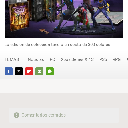
La edición de colección tendrá un costo de 300 dólares
TEMAS
Noticias
PC
Xbox Series X / S
PS5
RPG
FACEBOOK
TWITTER
FLIPBOARD
E-
WHATSAPP
MAIL
Comentarios cerrados