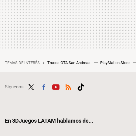
TEMAS DE INTERÉS
Trucos GTA San Andreas
PlayStation Store
Síguenos
Twit
Fac
Yout
RSS
Tikt
ter
ebo
ube
ok
ok
En 3DJuegos LATAM hablamos de...