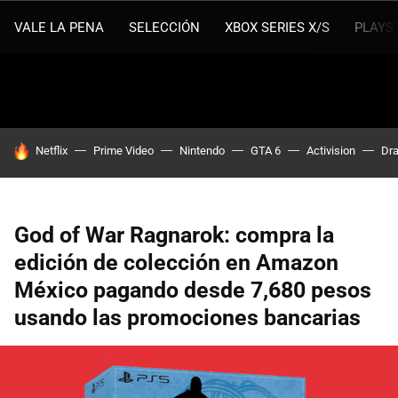
VALE LA PENA
SELECCIÓN
XBOX SERIES X/S
PLAYS
HOY SE HABLA DE
Netflix
Prime Video
Nintendo
GTA 6
Activision
Dra
God of War Ragnarok: compra la
edición de colección en Amazon
México pagando desde 7,680 pesos
usando las promociones bancarias