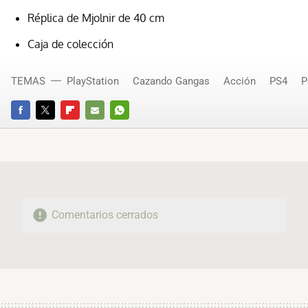
Réplica de Mjolnir de 40 cm
Caja de colección
TEMAS
PlayStation
Cazando Gangas
Acción
PS4
P
FACEBOOK
TWITTER
FLIPBOARD
E-
WHATSAPP
MAIL
Comentarios cerrados