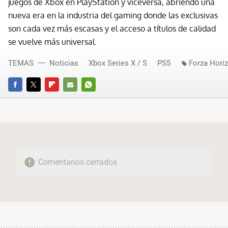
juegos de Xbox en PlayStation y viceversa, abriendo una
nueva era en la industria del gaming donde las exclusivas
son cada vez más escasas y el acceso a títulos de calidad
se vuelve más universal.
TEMAS
Noticias
Xbox Series X / S
PS5
Forza Hori
FACEBOOK
TWITTER
FLIPBOARD
E-
WHATSAPP
MAIL
Comentarios cerrados