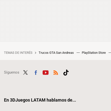
TEMAS DE INTERÉS
Trucos GTA San Andreas
PlayStation Store
Síguenos
Twit
Fac
Yout
RSS
Tikt
ter
ebo
ube
ok
ok
En 3DJuegos LATAM hablamos de...