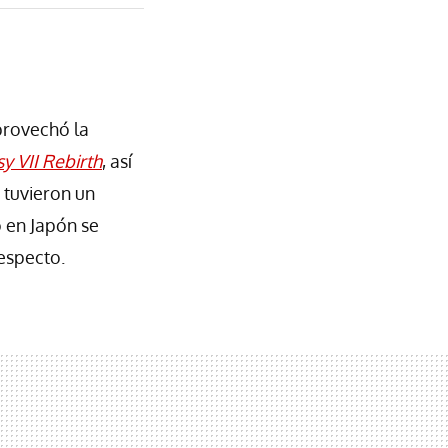
rovechó la
sy VII Rebirth
, así
 tuvieron un
 en Japón se
especto.