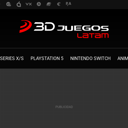
SERIES X/S
PLAYSTATION 5
NINTENDO SWITCH
ANI