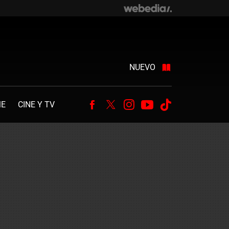
NUEVO
ME
CINE Y TV
Facebook
Twitter
Instagram
Youtube
Tiktok