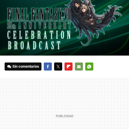
Sin comentarios
FACEBOOK
TWITTER
FLIPBOARD
E-
WHATSAPP
MAIL