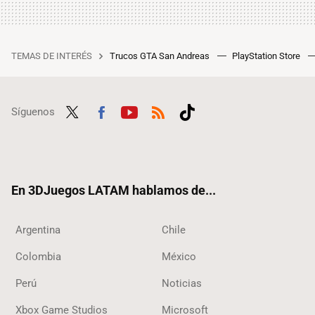
TEMAS DE INTERÉS
Trucos GTA San Andreas
PlayStation Store
Síguenos
Twit
Fac
Yout
RSS
Tikt
ter
ebo
ube
ok
ok
En 3DJuegos LATAM hablamos de...
Argentina
Chile
Colombia
México
Perú
Noticias
Xbox Game Studios
Microsoft