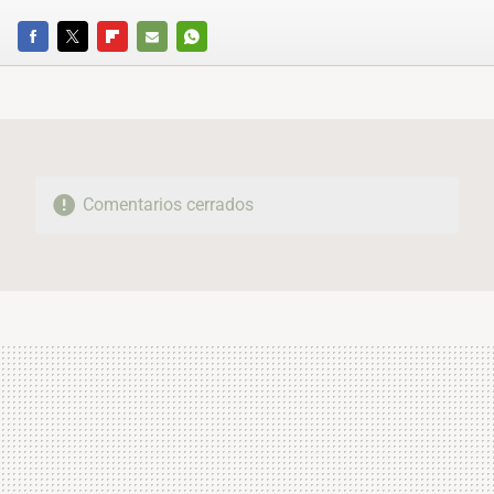
FACEBOOK
TWITTER
FLIPBOARD
E-
WHATSAPP
MAIL
Comentarios cerrados