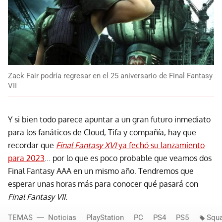
Zack Fair podría regresar en el 25 aniversario de Final Fantasy
VII
Y si bien todo parece apuntar a un gran futuro inmediato
para los fanáticos de Cloud, Tifa y compañía, hay que
recordar que
Final Fantasy XVI
ya fechó su lanzamiento
para 2023
... por lo que es poco probable que veamos dos
Final Fantasy AAA en un mismo año. Tendremos que
esperar unas horas más para conocer qué pasará con
Final Fantasy VII
.
TEMAS
Noticias
PlayStation
PC
PS4
PS5
Squa