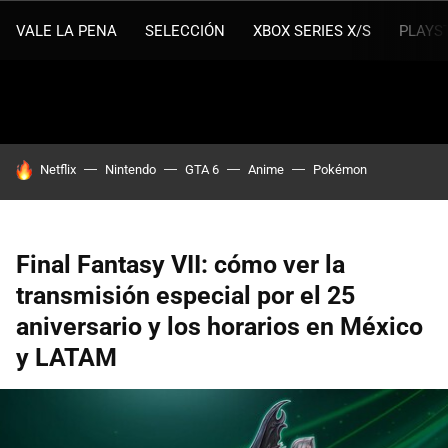
VALE LA PENA
SELECCIÓN
XBOX SERIES X/S
PLAYS
HOY SE HABLA DE
Netflix
Nintendo
GTA 6
Anime
Pokémon
Final Fantasy VII: cómo ver la
transmisión especial por el 25
aniversario y los horarios en México
y LATAM