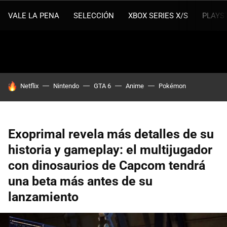
VALE LA PENA
SELECCIÓN
XBOX SERIES X/S
PLAYS
HOY SE HABLA DE
Netflix
Nintendo
GTA 6
Anime
Pokémon
Exoprimal revela más detalles de su
historia y gameplay: el multijugador
con dinosaurios de Capcom tendrá
una beta más antes de su
lanzamiento