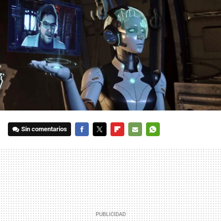
Sin comentarios
FACEBOOK
TWITTER
FLIPBOARD
E-
WHATSAPP
MAIL