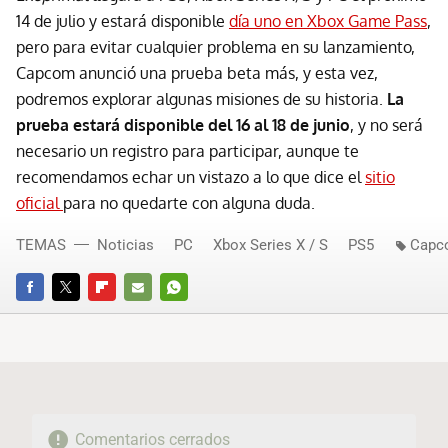
14 de julio y estará disponible
día uno en Xbox Game Pass
,
pero para evitar cualquier problema en su lanzamiento,
Capcom anunció una prueba beta más, y esta vez,
podremos explorar algunas misiones de su historia.
La
prueba estará disponible del 16 al 18 de junio
, y no será
necesario un registro para participar, aunque te
recomendamos echar un vistazo a lo que dice el
sitio
oficial
para no quedarte con alguna duda.
TEMAS
Noticias
PC
Xbox Series X / S
PS5
Capc
FACEBOOK
TWITTER
FLIPBOARD
E-
WHATSAPP
MAIL
Comentarios cerrados