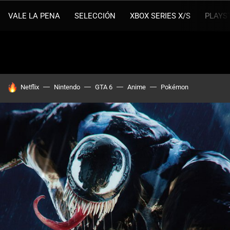
VALE LA PENA
SELECCIÓN
XBOX SERIES X/S
PLAYS
HOY SE HABLA DE
Netflix
Nintendo
GTA 6
Anime
Pokémon