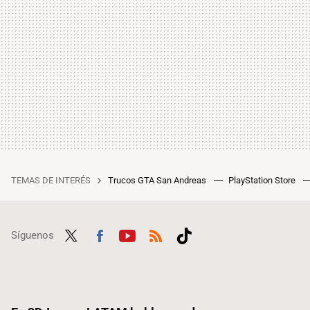
TEMAS DE INTERÉS
Trucos GTA San Andreas
PlayStation Store
Síguenos
Twit
Fac
Yout
RSS
Tikt
ter
ebo
ube
ok
ok