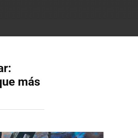
ar:
 que más