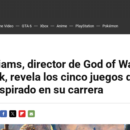
me Video
GTA 6
Xbox
Anime
PlayStation
Pokémon
liams, director de God of W
, revela los cinco juegos
nspirado en su carrera
FACEBOOK
TWITTER
FLIPBOARD
E-
MAIL