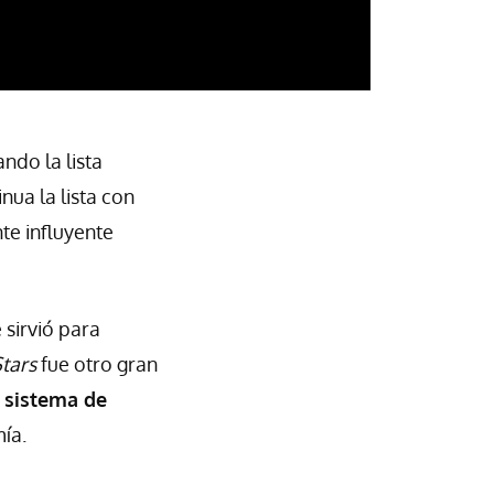
do la lista
nua la lista con
te influyente
 sirvió para
tars
fue otro gran
 sistema de
ía.