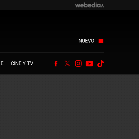
NUEVO
ME
CINE Y TV
Facebook
Twitter
Instagram
Youtube
Tiktok