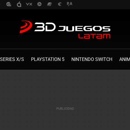
SERIES X/S
PLAYSTATION 5
NINTENDO SWITCH
ANI