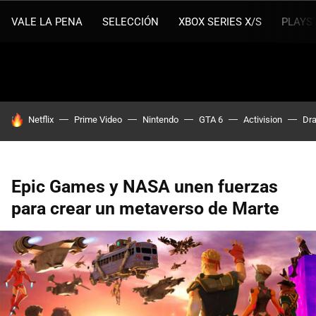
VALE LA PENA
SELECCIÓN
XBOX SERIES X/S
PLAYS
HOY SE HABLA DE
Netflix
Prime Video
Nintendo
GTA 6
Activision
Dra
Epic Games y NASA unen fuerzas
para crear un metaverso de Marte