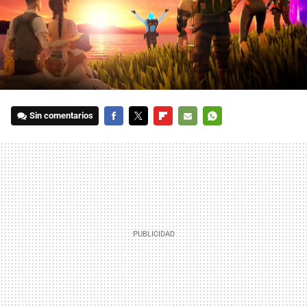
Sin comentarios
FACEBOOK
TWITTER
FLIPBOARD
E-
WHATSAPP
MAIL