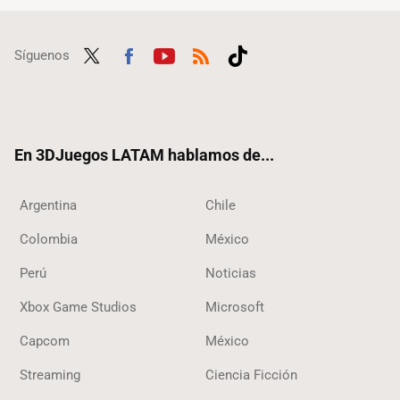
Síguenos
Twit
Fac
Yout
RSS
Tikt
ter
ebo
ube
ok
ok
En 3DJuegos LATAM hablamos de...
Argentina
Chile
Colombia
México
Perú
Noticias
Xbox Game Studios
Microsoft
Capcom
México
Streaming
Ciencia Ficción