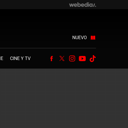
NUEVO
ME
CINE Y TV
Facebook
Twitter
Instagram
Youtube
Tiktok