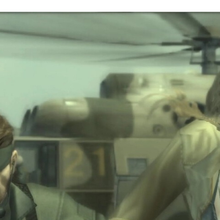
FACEBOOK
TWITTER
FLIPBOARD
E-
MAIL