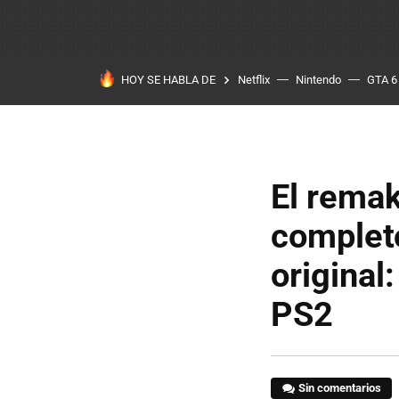
HOY SE HABLA DE
Netflix
Nintendo
GTA 6
El remak
completo
original
PS2
Sin comentarios