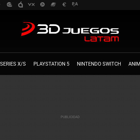
SERIES X/S
PLAYSTATION 5
NINTENDO SWITCH
ANI