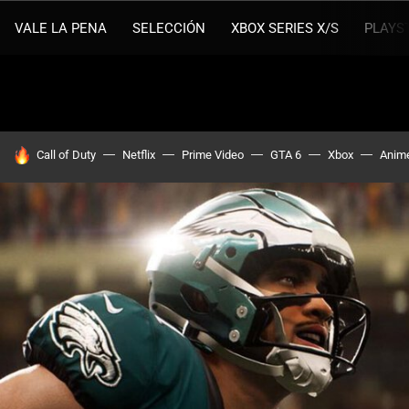
VALE LA PENA
SELECCIÓN
XBOX SERIES X/S
PLAYS
HOY SE HABLA DE
Call of Duty
Netflix
Prime Video
GTA 6
Xbox
Anim