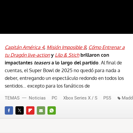
Capitán América 4
,
Misión Imposible 8
,
Cómo Entrenar a
tu Dragón live-action
y
Lilo & Stich
brillaron con
impactantes
teasers
a lo largo del partido
. Al final de
cuentas, el Super Bowl de 2025 no quedó para nada a
deber, entregando un espectáculo redondo en todos los
sentidos... excepto para los fanáticos de
TEMAS
Noticias
PC
Xbox Series X / S
PS5
Madd
FACEBOOK
TWITTER
FLIPBOARD
E-
WHATSAPP
MAIL