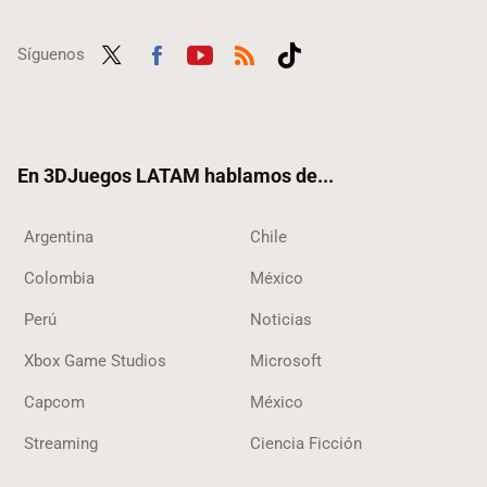
Síguenos
Twit
Fac
Yout
RSS
Tikt
ter
ebo
ube
ok
ok
En 3DJuegos LATAM hablamos de...
Argentina
Chile
Colombia
México
Perú
Noticias
Xbox Game Studios
Microsoft
Capcom
México
Streaming
Ciencia Ficción