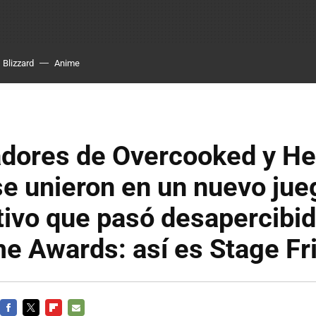
Blizzard
Anime
adores de Overcooked y He
e unieron en un nuevo jue
ivo que pasó desapercibi
e Awards: así es Stage Fr