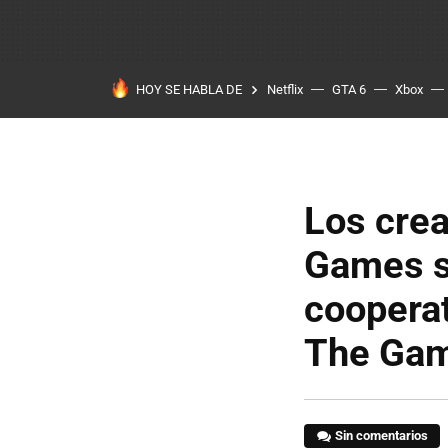
HOY SE HABLA DE
Netflix
GTA 6
Xbox
Los cre
Games s
cooperat
The Gam
Sin comentarios