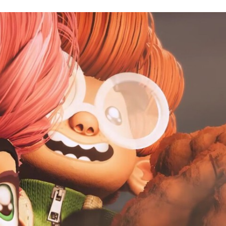
FACEBOOK
TWITTER
FLIPBOARD
E-
MAIL