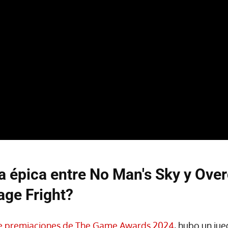
a épica entre No Man's Sky y Ove
age Fright?
e premiaciones de The Game Awards 2024
, hubo un ju