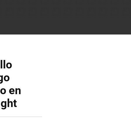
llo
go
do en
ight