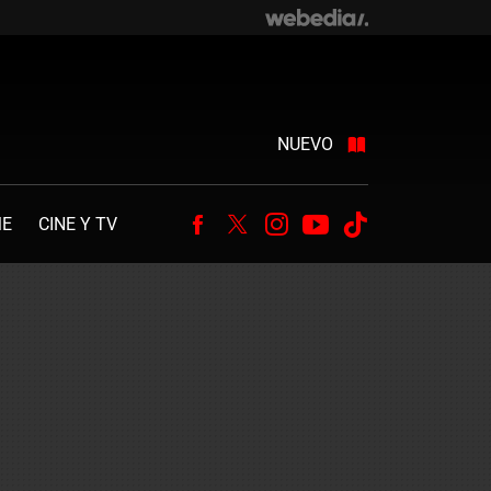
NUEVO
ME
CINE Y TV
Facebook
Twitter
Instagram
Youtube
Tiktok