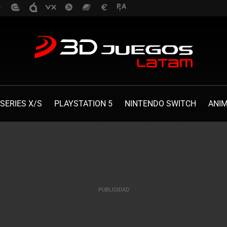
SERIES X/S
PLAYSTATION 5
NINTENDO SWITCH
ANI