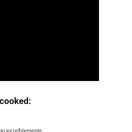
rcooked:
ego increíblemente