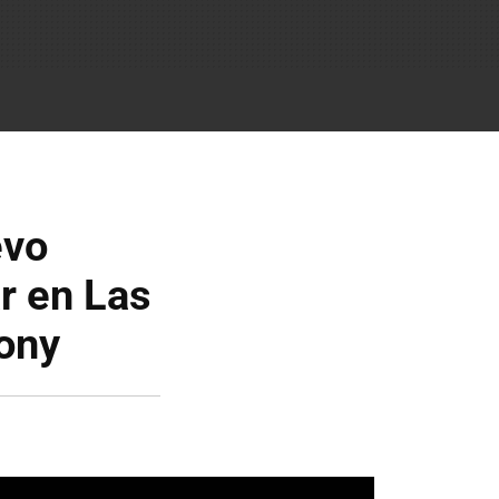
evo
r en Las
Sony