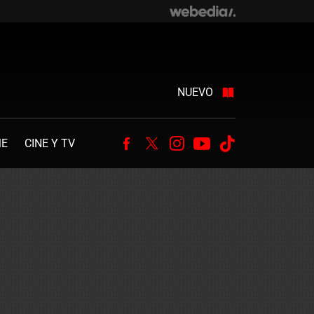
NUEVO
ME
CINE Y TV
Facebook
Twitter
Instagram
Youtube
Tiktok