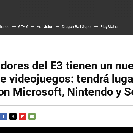
ntendo
GTA 6
Activision
Dragon Ball Super
PlayStation
dores del E3 tienen un nu
e videojuegos: tendrá luga
n Microsoft, Nintendo y 
FACEBOOK
TWITTER
FLIPBOARD
E-
MAIL