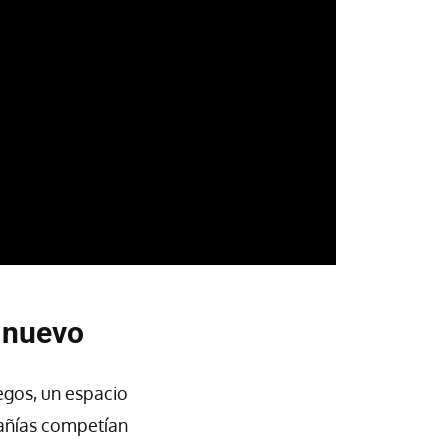
 nuevo
egos, un espacio
añías competían