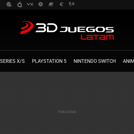
SERIES X/S
PLAYSTATION 5
NINTENDO SWITCH
ANI