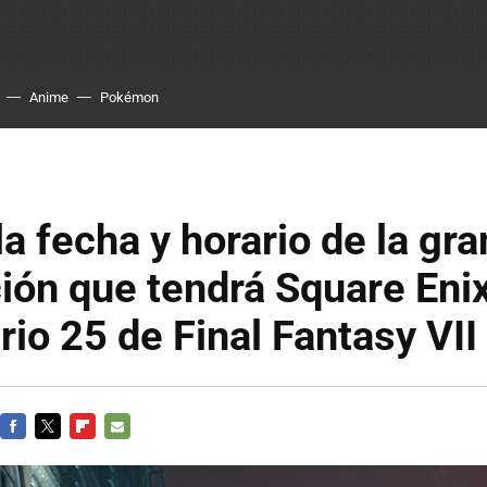
Anime
Pokémon
a fecha y horario de la gra
ión que tendrá Square Enix
rio 25 de Final Fantasy VII
FACEBOOK
TWITTER
FLIPBOARD
E-
MAIL