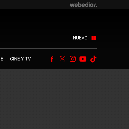
NUEVO
ME
CINE Y TV
Facebook
Twitter
Instagram
Youtube
Tiktok