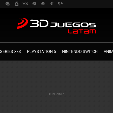
SERIES X/S
PLAYSTATION 5
NINTENDO SWITCH
ANI