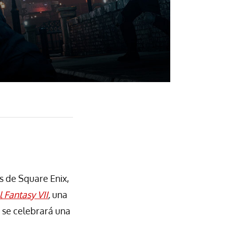
s de Square Enix,
l Fantasy VII
,
una
e se celebrará una