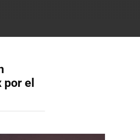
n
 por el