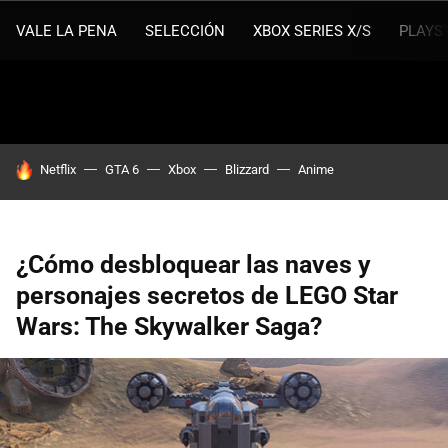
VALE LA PENA
SELECCIÓN
XBOX SERIES X/S
PLAYS
HOY SE HABLA DE
Netflix
GTA 6
Xbox
Blizzard
Anime
¿Cómo desbloquear las naves y
personajes secretos de LEGO Star
Wars: The Skywalker Saga?