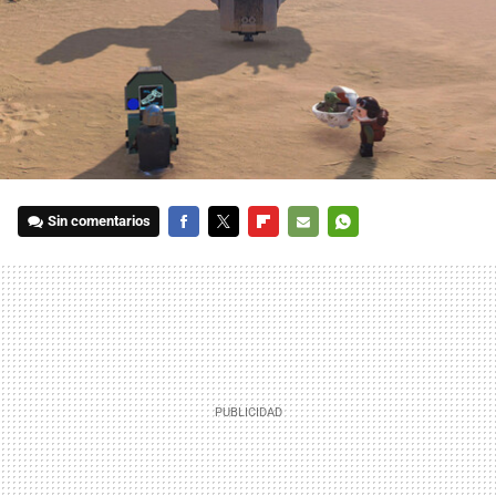
Sin comentarios
FACEBOOK
TWITTER
FLIPBOARD
E-
WHATSAPP
MAIL