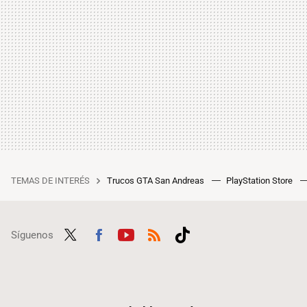
TEMAS DE INTERÉS
Trucos GTA San Andreas
PlayStation Store
Síguenos
Twit
Fac
Yout
RSS
Tikt
ter
ebo
ube
ok
ok