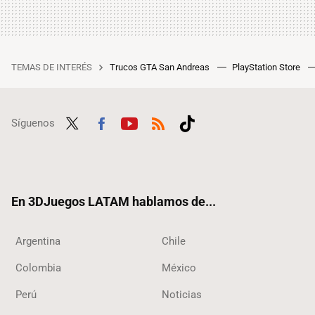
TEMAS DE INTERÉS
Trucos GTA San Andreas
PlayStation Store
Síguenos
Twit
Fac
Yout
RSS
Tikt
ter
ebo
ube
ok
ok
En 3DJuegos LATAM hablamos de...
Argentina
Chile
Colombia
México
Perú
Noticias