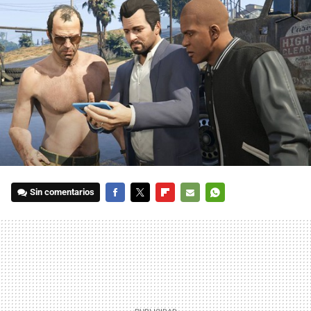
Sin comentarios
FACEBOOK
TWITTER
FLIPBOARD
E-
WHATSAPP
MAIL