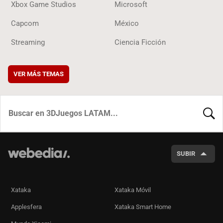
Xbox Game Studios
Microsoft
Capcom
México
Streaming
Ciencia Ficción
VER MÁS TEMAS
BUSCA
SUBIR
Xataka
Xataka Móvil
Applesfera
Xataka Smart Home