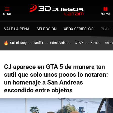
MENÚ
NUEVO
VALE LA PENA
SELECCIÓN
XBOX SERIES X/S
PLAYS
HOY SE HABLA DE
Call of Duty
Netflix
Prime Video
GTA 6
Xbox
Anim
CJ aparece en GTA 5 de manera tan
sutil que solo unos pocos lo notaron:
un homenaje a San Andreas
escondido entre objetos