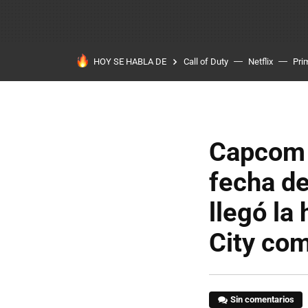
HOY SE HABLA DE
Call of Duty
Netflix
Pri
Capcom c
fecha de
llegó la
City co
Sin comentarios