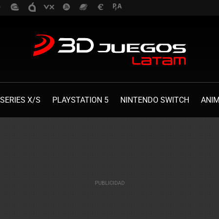
SERIES X/S
PLAYSTATION 5
NINTENDO SWITCH
ANI