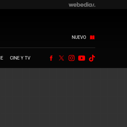
NUEVO
ME
CINE Y TV
Facebook
Twitter
Instagram
Youtube
Tiktok