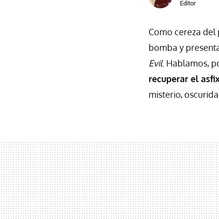
Editor
Como cereza del 
bomba y presentar
Evil
. Hablamos, p
recuperar el asfi
misterio, oscurid