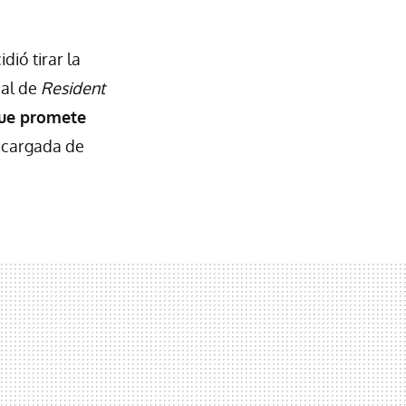
ió tirar la
pal de
Resident
que promete
a cargada de