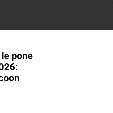
 le pone
2026:
ccoon