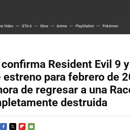
me Video
GTA 6
Xbox
Anime
PlayStation
Pokémon
onfirma Resident Evil 9 y
 estreno para febrero de 
 hora de regresar a una Ra
mpletamente destruida