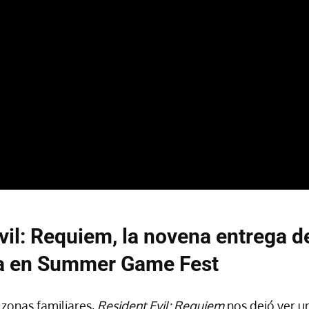
vil: Requiem, la novena entrega de
a en Summer Game Fest
 zonas familiares,
Resident Evil: Requiem
nos dejó ver un