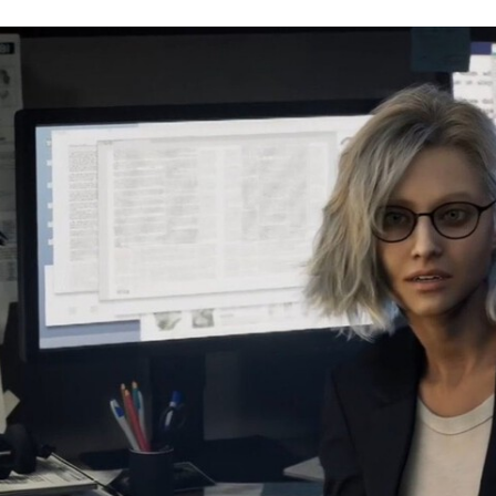
FACEBOOK
TWITTER
FLIPBOARD
E-
MAIL